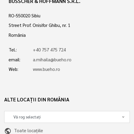
BÜSSCHER & HOFFMANN S.R.L.
RO-550020 Sibiu
Street Prof. Onisifor Ghibu, nr. 1
România
Tel.:
+40 757 475 724
email:
a.mihaila@bueho.ro
Web:
www.bueho.ro
ALTE LOCAȚII DIN ROMÂNIA
public
Toate locațiile