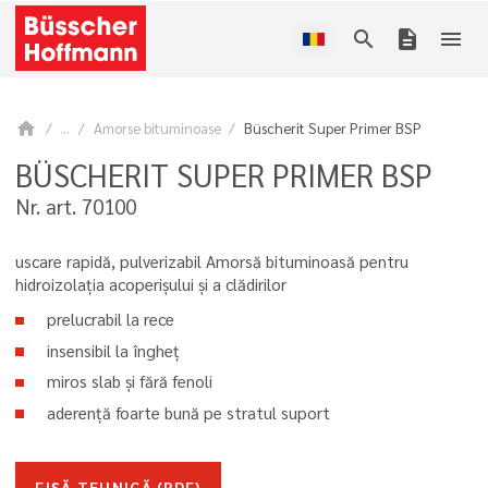
search
description
menu
home
...
Amorse bituminoase
Büscherit Super Primer BSP
BÜSCHERIT SUPER PRIMER BSP
Nr. art. 70100
uscare rapidă, pulverizabil Amorsă bituminoasă pentru
hidroizolația acoperișului și a clădirilor
prelucrabil la rece
insensibil la îngheț
miros slab și fără fenoli
aderență foarte bună pe stratul suport
FIȘĂ TEHNICĂ (PDF)