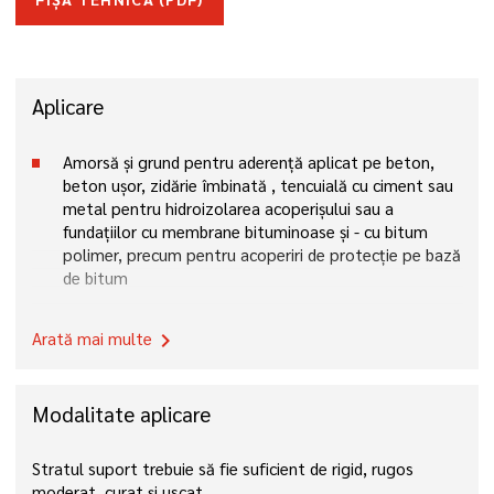
Aplicare
Amorsă și grund pentru aderență aplicat pe beton,
beton ușor, zidărie îmbinată , tencuială cu ciment sau
metal pentru hidroizolarea acoperișului sau a
fundațiilor cu membrane bituminoase și - cu bitum
polimer, precum pentru acoperiri de protecție pe bază
de bitum
Arată mai multe
chevron_right
Modalitate aplicare
Stratul suport trebuie să fie suficient de rigid, rugos
moderat, curat și uscat.