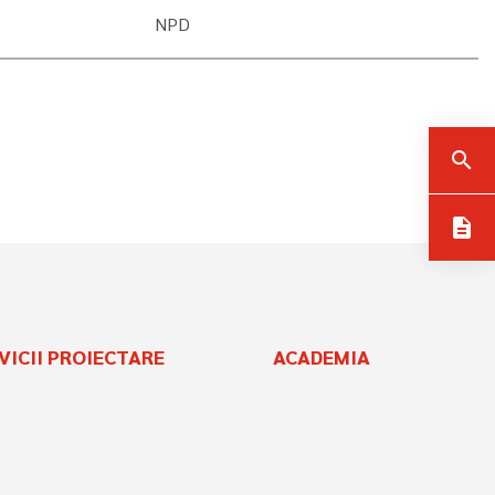
NPD
search
description
VICII PROIECTARE
ACADEMIA