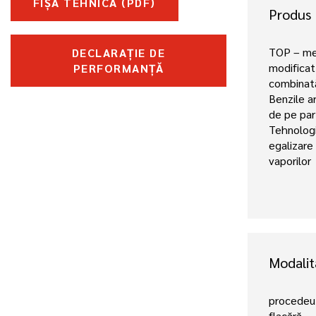
FIȘĂ TEHNICĂ (PDF)
Produs
TOP – me
DECLARAȚIE DE
modificat
PERFORMANȚĂ
combinată
Benzile a
de pe part
Tehnologi
egalizare 
vaporilor
Modalit
procedeu
flacără