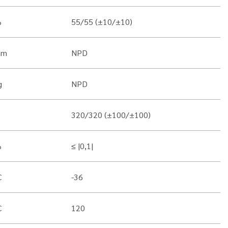
%
55/55 (±10/±10)
mm
NPD
g
NPD
320/320 (±100/±100)
%
≤ |0,1|
C
-36
C
120