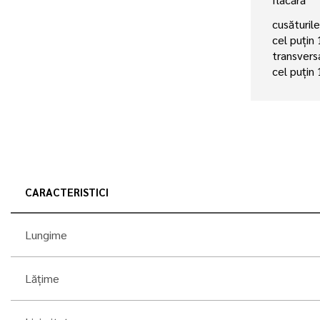
cusăturil
cel puțin
transvers
cel puțin
CARACTERISTICI
Lungime
Lățime