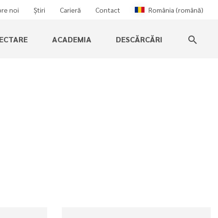
re noi
Știri
Carieră
Contact
România (română)
IECTARE
ACADEMIA
DESCĂRCĂRI
search