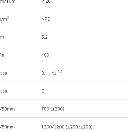
m/10m
< 20
2
g/m
NPD
mm
5,2
Pa
400
[1]
lasa
B
t1
roof
lasa
E
/50mm
700 (±200)
/50mm
1200/1200 (±200/±200)