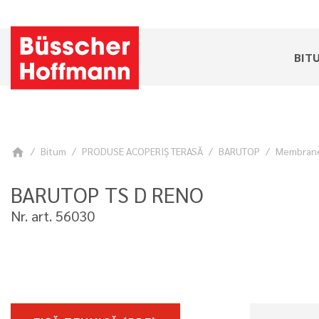
BIT
Bitum
PRODUSE ACOPERIŞ TERASĂ
BARUTOP
Membrane 
home
BARUTOP TS D RENO
Nr. art. 56030