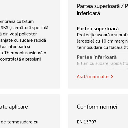
Partea superioară / 
inferioară
mbrană cu bitum
 SBS și armătură specială
Partea superioară
 din voal poliester
Protecție ușoară a supraf
ranjate cu sudare rapidă
(ardezie) cu 10 cm margi
ea inferioară și
termosudare cu flacără (fo
a Thermoplus asigură o
Partea inferioară
controlată a presiunii
Bitum cu sudare rapidă (fo
egalizarea presiunii vapori
integrată
Arată mai multe
chevron_right
ate aplicare
Conform normei
 de termosudare cu
EN 13707