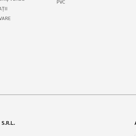
PVC
ȚII
VARE
S.R.L.