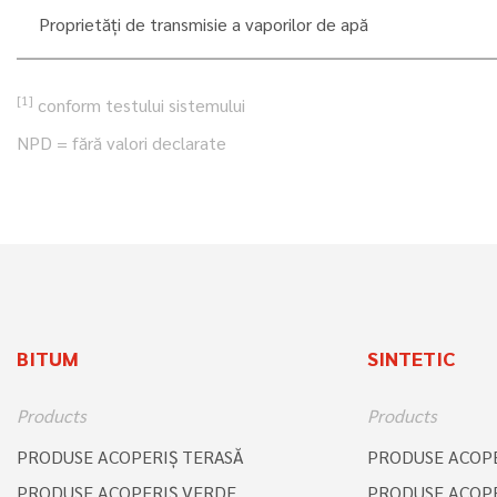
Proprietăți de transmisie a vaporilor de apă
[1]
conform testului sistemului
NPD = fără valori declarate
BITUM
SINTETIC
Products
Products
PRODUSE ACOPERIŞ TERASĂ
PRODUSE ACOPE
PRODUSE ACOPERIŞ VERDE
PRODUSE ACOPE