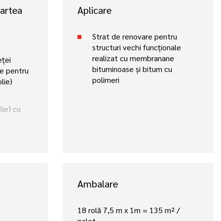
Partea
Aplicare
Strat de renovare pentru
structuri vechi funcționale
realizat cu membranane
eței
bituminoase și bitum cu
ne pentru
polimeri
lie)
lie) cu
lor
Ambalare
18 rolă 7,5 m x 1m = 135 m² /
palet