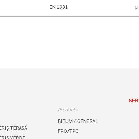
EN 1931
µ
SER
Products
BITUM / GENERAL
RIŞ TERASĂ
FPO/TPO
RIŞ VERDE