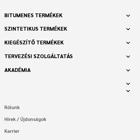
BITUMENES TERMÉKEK
expand_more
SZINTETIKUS TERMÉKEK
expand_more
KIEGÉSZÍTŐ TERMÉKEK
expand_more
TERVEZÉSI SZOLGÁLTATÁS
expand_more
AKADÉMIA
expand_more
expand_more
expand_more
Rólunk
Hírek / Újdonságok
Karrier