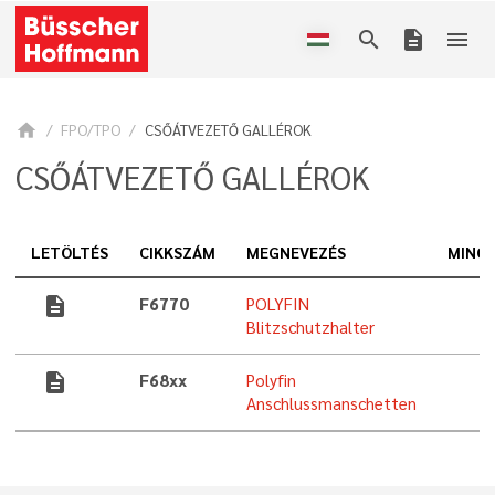
search
description
menu
home
FPO/TPO
CSŐÁTVEZETŐ GALLÉROK
CSŐÁTVEZETŐ GALLÉROK
LETÖLTÉS
CIKKSZÁM
MEGNEVEZÉS
MINÖS
description
F6770
POLYFIN
Blitzschutzhalter
description
F68xx
Polyfin
Anschlussmanschetten