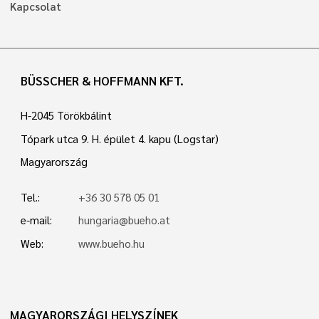
Kapcsolat
BÜSSCHER & HOFFMANN KFT.
H-2045 Törökbálint
Tópark utca 9. H. épület 4. kapu (Logstar)
Magyarország
Tel.:
+36 30 578 05 01
e-mail:
hungaria@bueho.at
Web:
www.bueho.hu
MAGYARORSZÁGI HELYSZÍNEK