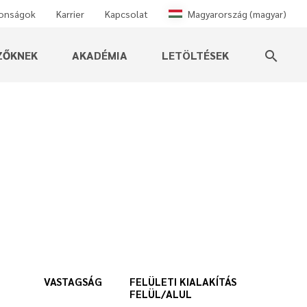
donságok
Karrier
Kapcsolat
Magyarország (magyar)
ZŐKNEK
AKADÉMIA
LETÖLTÉSEK
search
VASTAGSÁG
FELÜLETI KIALAKÍTÁS
FELÜL/ALUL