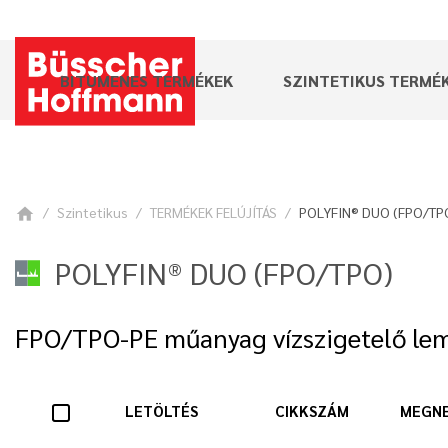
BITUMENES TERMÉKEK
SZINTETIKUS TERMÉ
Szintetikus
TERMÉKEK FELÚJÍTÁS
POLYFIN® DUO (FPO/TP
home
POLYFIN® DUO (FPO/TPO)
FPO/TPO-PE műanyag vízszigetelő le
LETÖLTÉS
CIKKSZÁM
MEGN