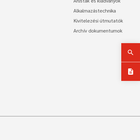
Árlisták és kiadványok
Alkalmazástechnika
Kivitelezési útmutatók
Archív dokumentumok
search
description