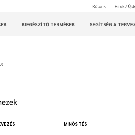
Rólunk
Hírek / Új
KEK
KIEGÉSZÍTŐ TERMÉKEK
SEGÍTSÉG A TERVE
O)
mezek
EVEZÉS
MINÖSITÉS