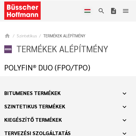
search
description
menu
home
Szintetikus
TERMÉKEK ALÉPÍTMÉNY
TERMÉKEK ALÉPÍTMÉNY
POLYFIN® DUO (FPO/TPO)
BITUMENES TERMÉKEK
expand_more
SZINTETIKUS TERMÉKEK
expand_more
KIEGÉSZÍTŐ TERMÉKEK
expand_more
TERVEZÉSI SZOLGÁLTATÁS
expand_more