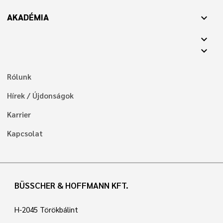
AKADÉMIA
expand_more
expand_more
expand_more
Rólunk
Hírek / Újdonságok
Karrier
Kapcsolat
BÜSSCHER & HOFFMANN KFT.
H-2045 Törökbálint