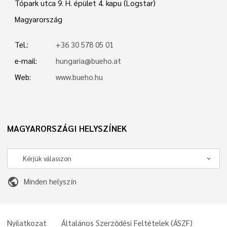
Tópark utca 9. H. épület 4. kapu (Logstar)
Magyarország
Tel.:
+36 30 578 05 01
e-mail:
hungaria@bueho.at
Web:
www.bueho.hu
MAGYARORSZÁGI HELYSZÍNEK
public
Minden helyszín
Nyilatkozat
Általános Szerződési Feltételek (ÁSZF)