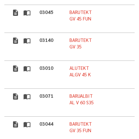
description
import_contacts
03045
BARUTEKT
GV 45 FUN
description
import_contacts
03140
BARUTEKT
GV 35
description
import_contacts
03010
ALUTEKT
ALGV 45 K
description
import_contacts
03071
BARUALBIT
AL V 60 S35
description
import_contacts
03044
BARUTEKT
GV 35 FUN