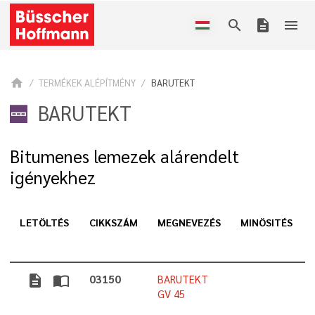
search
description
menu
home
TERMÉKEK ALÉPÍTMÉNY
BARUTEKT
BARUTEKT
Bitumenes lemezek alárendelt
igényekhez
LETÖLTÉS
CIKKSZÁM
MEGNEVEZÉS
MINÖSITÉS
description
import_contacts
03150
BARUTEKT
GV 45