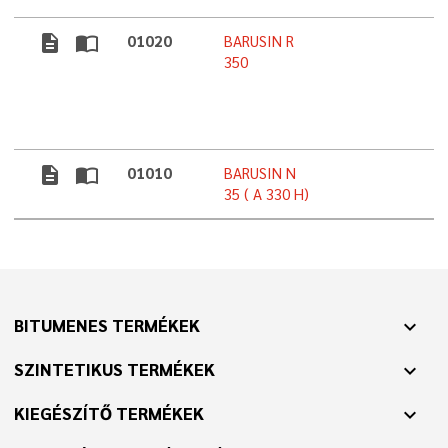
description
import_contacts
01020
BARUSIN R
350
description
import_contacts
01010
BARUSIN N
35 ( A 330 H)
BITUMENES TERMÉKEK
expand_more
SZINTETIKUS TERMÉKEK
expand_more
KIEGÉSZÍTŐ TERMÉKEK
expand_more