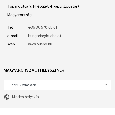
Tópark utca 9. H. épület 4. kapu (Logstar)
Magyarország
Tel.:
+36 30 578 05 01
e-mail:
hungaria@bueho.at
Web:
www.bueho.hu
MAGYARORSZÁGI HELYSZÍNEK
public
Minden helyszín