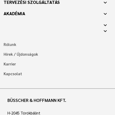
TERVEZÉSI SZOLGÁLTATÁS
expand_more
AKADÉMIA
expand_more
expand_more
expand_more
Rólunk
Hírek / Újdonságok
Karrier
Kapcsolat
BÜSSCHER & HOFFMANN KFT.
H-2045 Törökbálint