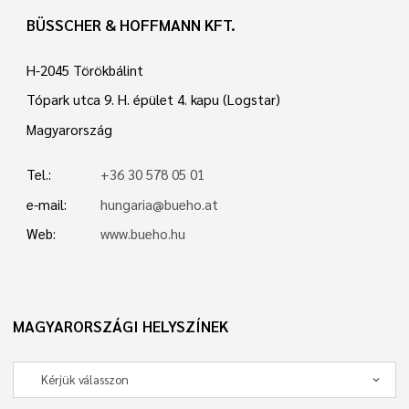
BÜSSCHER & HOFFMANN KFT.
H-2045 Törökbálint
Tópark utca 9. H. épület 4. kapu (Logstar)
Magyarország
Tel.:
+36 30 578 05 01
e-mail:
hungaria@bueho.at
Web:
www.bueho.hu
MAGYARORSZÁGI HELYSZÍNEK