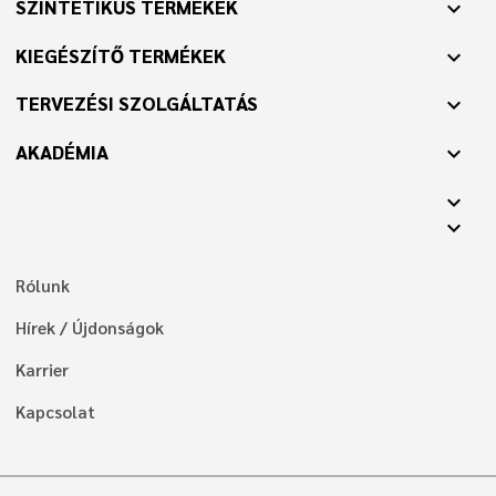
SZINTETIKUS TERMÉKEK
expand_more
KIEGÉSZÍTŐ TERMÉKEK
expand_more
TERVEZÉSI SZOLGÁLTATÁS
expand_more
AKADÉMIA
expand_more
expand_more
expand_more
Rólunk
Hírek / Újdonságok
Karrier
Kapcsolat