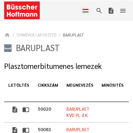
search
description
menu
home
TERMÉKEK LAPOSTETŐ
BARUPLAST
BARUPLAST
Plasztomerbitumenes lemezek
LETÖLTÉS
CIKKSZÁM
MEGNEVEZÉS
MINÖSITÉS
description
import_contacts
50020
BARUPLAST
KVD PL 4 K
description
import_contacts
50083
BARUPLAST