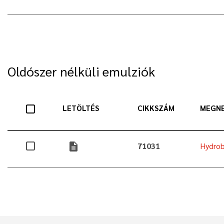
Oldószer nélküli emulziók
LETÖLTÉS
CIKKSZÁM
MEGN
description
71031
Hydrob