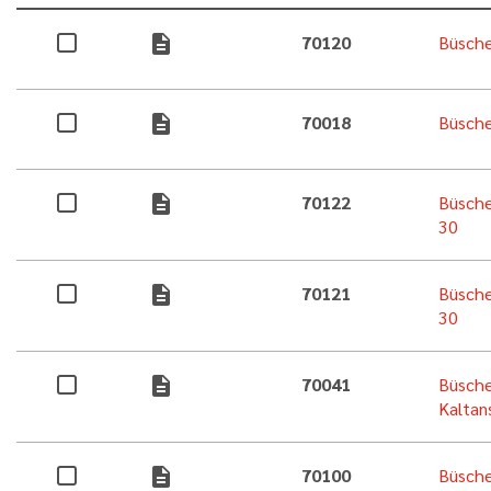
description
70120
Büsche
description
70018
Büsche
description
70122
Büsche
30
description
70121
Büsche
30
description
70041
Büsche
Kaltan
description
70100
Büsche