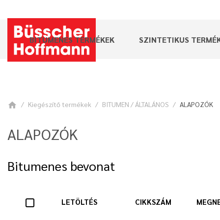
BITUMENES TERMÉKEK
SZINTETIKUS TERMÉ
Kiegészítő termékek
BITUMEN / ÁLTALÁNOS
ALAPOZÓK
home
ALAPOZÓK
Bitumenes bevonat
LETÖLTÉS
CIKKSZÁM
MEGN