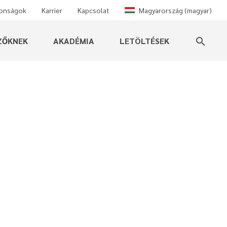
donságok
Karrier
Kapcsolat
Magyarország (magyar)
ZŐKNEK
AKADÉMIA
LETÖLTÉSEK
search