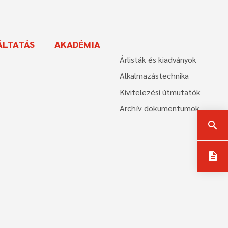
ÁLTATÁS
AKADÉMIA
Árlisták és kiadványok
Alkalmazástechnika
Kivitelezési útmutatók
Archív dokumentumok
search
description