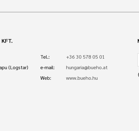
 KFT.
Tel.:
+36 30 578 05 01
kapu (Logstar)
e-mail:
hungaria@bueho.at
p
Web:
www.bueho.hu