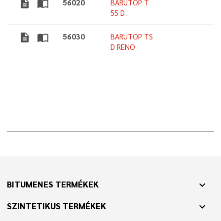
description
import_contacts
56020
BARUTOP T
55 D
description
import_contacts
56030
BARUTOP TS
D RENO
BITUMENES TERMÉKEK
expand_more
SZINTETIKUS TERMÉKEK
expand_more