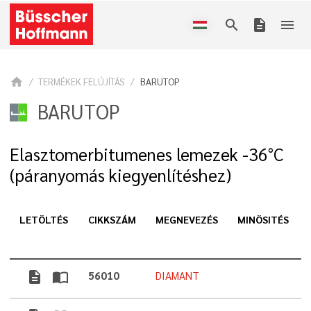
search
description
menu
home
TERMÉKEK FELÚJÍTÁS
BARUTOP
BARUTOP
Elasztomerbitumenes lemezek -36°C
(páranyomás kiegyenlítéshez)
LETÖLTÉS
CIKKSZÁM
MEGNEVEZÉS
MINÖSITÉS
description
import_contacts
56010
DIAMANT