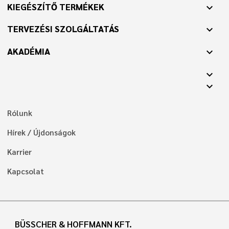
KIEGÉSZÍTŐ TERMÉKEK
expand_more
TERVEZÉSI SZOLGÁLTATÁS
expand_more
AKADÉMIA
expand_more
expand_more
expand_more
Rólunk
Hírek / Újdonságok
Karrier
Kapcsolat
BÜSSCHER & HOFFMANN KFT.