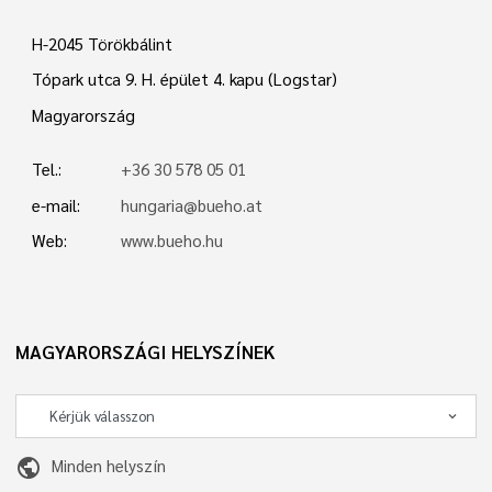
H-2045 Törökbálint
Tópark utca 9. H. épület 4. kapu (Logstar)
Magyarország
Tel.:
+36 30 578 05 01
e-mail:
hungaria@bueho.at
Web:
www.bueho.hu
MAGYARORSZÁGI HELYSZÍNEK
public
Minden helyszín