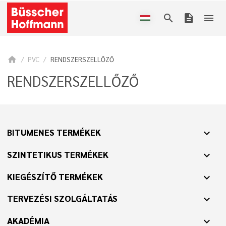
search
description
menu
home
PVC
RENDSZERSZELLŐZŐ
RENDSZERSZELLŐZŐ
BITUMENES TERMÉKEK
expand_more
SZINTETIKUS TERMÉKEK
expand_more
KIEGÉSZÍTŐ TERMÉKEK
expand_more
TERVEZÉSI SZOLGÁLTATÁS
expand_more
AKADÉMIA
expand_more