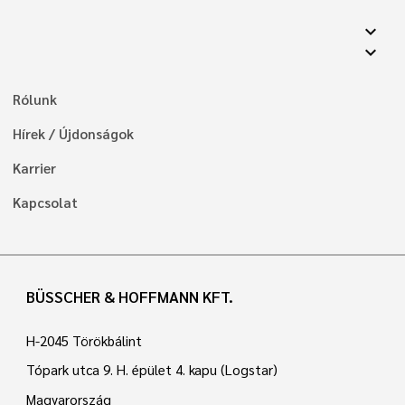
expand_more
expand_more
Rólunk
Hírek / Újdonságok
Karrier
Kapcsolat
BÜSSCHER & HOFFMANN KFT.
H-2045 Törökbálint
Tópark utca 9. H. épület 4. kapu (Logstar)
Magyarország