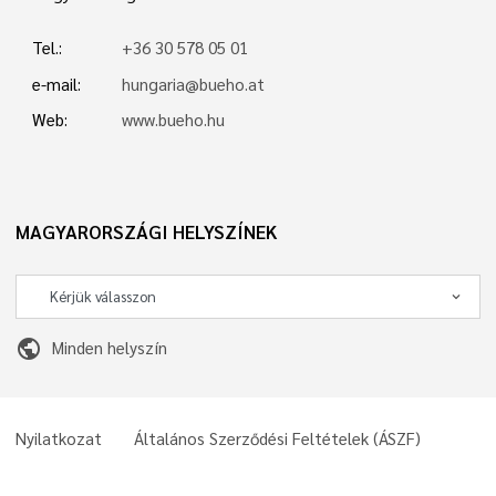
Tel.:
+36 30 578 05 01
e-mail:
hungaria@bueho.at
Web:
www.bueho.hu
MAGYARORSZÁGI HELYSZÍNEK
public
Minden helyszín
Nyilatkozat
Általános Szerződési Feltételek (ÁSZF)