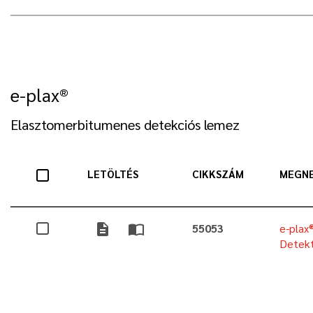
e-plax®
Elasztomerbitumenes detekciós lemez
LETÖLTÉS
CIKKSZÁM
MEGN
description
import_contacts
55053
e-plax
Detekt