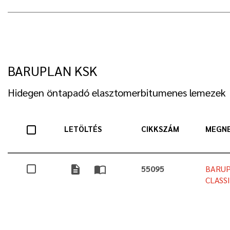
BARUPLAN KSK
Hidegen öntapadó elasztomerbitumenes lemezek
LETÖLTÉS
CIKKSZÁM
MEGN
description
import_contacts
55095
BARUP
CLASS