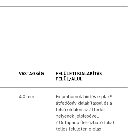
VASTAGSÁG
FELÜLETI KIALAKÍTÁS
FELÜL/ALUL
4,0 mm
Finomhomok hintés e-plax®
átfedősáv kialakítással és a
felső oldalon az átfedés
helyének jelölésével.
Öntapadó (lehúzható fólia)
teljes felületen e-plax