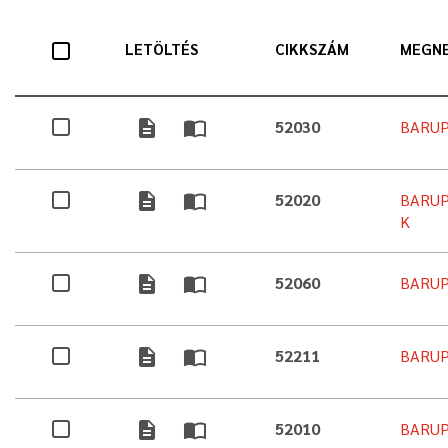
LETÖLTÉS
CIKKSZÁM
MEGN
description
import_contacts
52030
BARUP
description
import_contacts
52020
BARUP
K
description
import_contacts
52060
BARUP
description
import_contacts
52211
BARUP
description
import_contacts
52010
BARUP