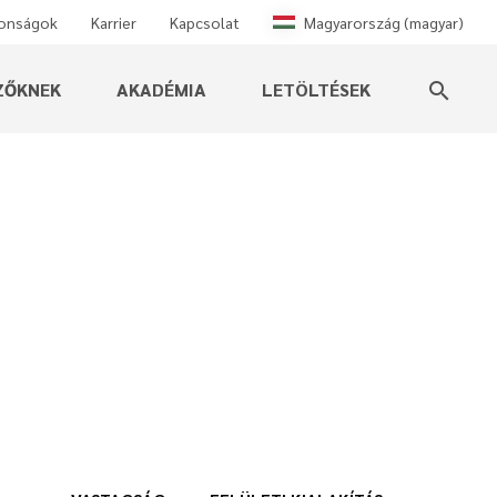
donságok
Karrier
Kapcsolat
Magyarország (magyar)
ZŐKNEK
AKADÉMIA
LETÖLTÉSEK
search