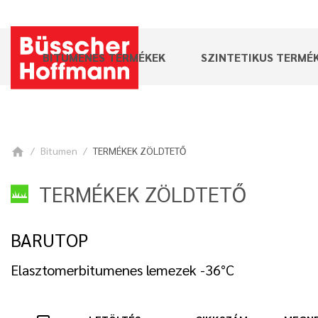
BITUMENES TERMÉKEK
SZINTETIKUS TERMÉ
Bitumen
TERMÉKEK ZÖLDTETŐ
home
TERMÉKEK ZÖLDTETŐ
BARUTOP
Elasztomerbitumenes lemezek -36°C