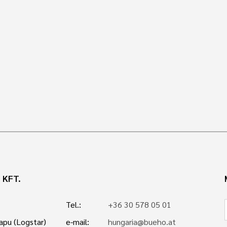
 KFT.
Tel.:
+36 30 578 05 01
kapu (Logstar)
e-mail:
hungaria@bueho.at