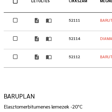
LETÖLTÉS
CIKKSZÁM
MEGN
description
import_contacts
52111
BARUT
description
import_contacts
52114
DIAMA
description
import_contacts
52112
BARUT
BARUPLAN
Elasztomerbitumenes lemezek -20°C