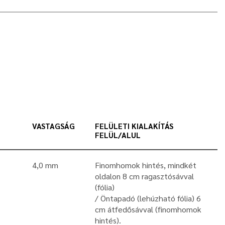
VASTAGSÁG
FELÜLETI KIALAKÍTÁS
FELÜL/ALUL
4,0 mm
Finomhomok hintés, mindkét
oldalon 8 cm ragasztósávval
(fólia)
Öntapadó (lehúzható fólia) 6
cm átfedősávval (finomhomok
hintés).