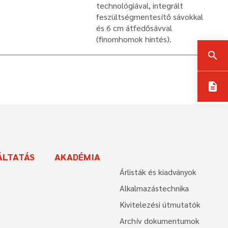
technológiával, integrált
feszültségmentesítő sávokkal
és 6 cm átfedősávval
(finomhomok hintés).
search
description
ÁLTATÁS
AKADÉMIA
Árlisták és kiadványok
Alkalmazástechnika
Kivitelezési útmutatók
Archív dokumentumok