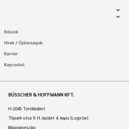
expand_more
expand_more
Rólunk
Hírek / Újdonságok
Karrier
Kapcsolat
BÜSSCHER & HOFFMANN KFT.
H-2045 Törökbálint
Tópark utca 9. H. épület 4. kapu (Logstar)
Magyarország