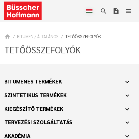
search
description
menu
home
BITUMEN / ÁLTALÁNOS
TETŐÖSSZEFOLYÓK
TETŐÖSSZEFOLYÓK
BITUMENES TERMÉKEK
expand_more
SZINTETIKUS TERMÉKEK
expand_more
KIEGÉSZÍTŐ TERMÉKEK
expand_more
TERVEZÉSI SZOLGÁLTATÁS
expand_more
AKADÉMIA
expand_more