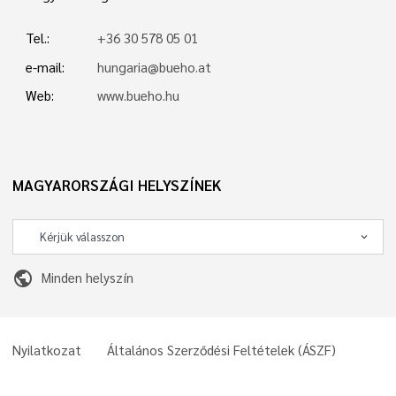
Tel.:
+36 30 578 05 01
e-mail:
hungaria@bueho.at
Web:
www.bueho.hu
MAGYARORSZÁGI HELYSZÍNEK
public
Minden helyszín
Nyilatkozat
Általános Szerződési Feltételek (ÁSZF)