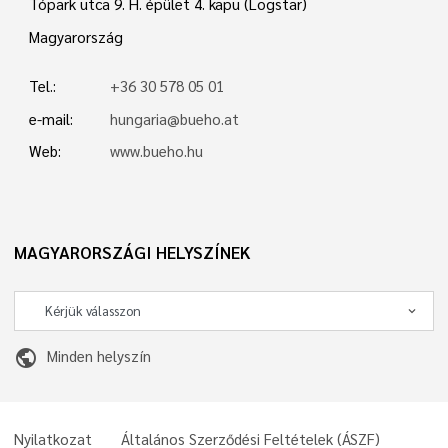
Tópark utca 9. H. épület 4. kapu (Logstar)
Magyarország
Tel.:
+36 30 578 05 01
e-mail:
hungaria@bueho.at
Web:
www.bueho.hu
MAGYARORSZÁGI HELYSZÍNEK
public
Minden helyszín
Nyilatkozat
Általános Szerződési Feltételek (ÁSZF)