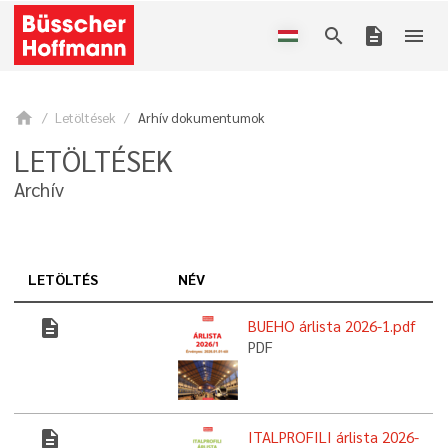
search
description
menu
home
Letöltések
Arhív dokumentumok
LETÖLTÉSEK
Archív
LETÖLTÉS
NÉV
description
BUEHO árlista 2026-1.pdf
PDF
description
ITALPROFILI árlista 2026-