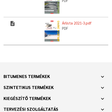
PDF
description
Árlista 2021-3.pdf
PDF
BITUMENES TERMÉKEK
expand_more
SZINTETIKUS TERMÉKEK
expand_more
KIEGÉSZÍTŐ TERMÉKEK
expand_more
TERVEZÉSI SZOLGÁLTATÁS
expand_more