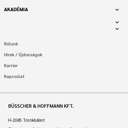
AKADÉMIA
expand_more
expand_more
expand_more
Rólunk
Hírek / Újdonságok
Karrier
Kapcsolat
BÜSSCHER & HOFFMANN KFT.
H-2045 Törökbálint