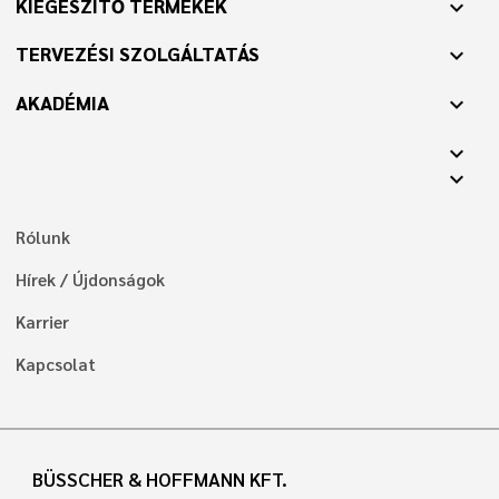
KIEGÉSZÍTŐ TERMÉKEK
expand_more
TERVEZÉSI SZOLGÁLTATÁS
expand_more
AKADÉMIA
expand_more
expand_more
expand_more
Rólunk
Hírek / Újdonságok
Karrier
Kapcsolat
BÜSSCHER & HOFFMANN KFT.