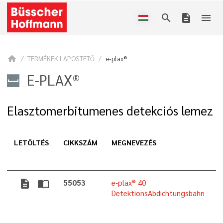
search
description
menu
home
TERMÉKEK LAPOSTETŐ
e-plax®
E-PLAX®
Elasztomerbitumenes detekciós lemez
LETÖLTÉS
CIKKSZÁM
MEGNEVEZÉS
M
description
import_contacts
55053
e-plax® 40
DetektionsAbdichtungsbahn