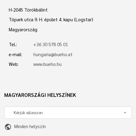
H-2045 Törökbálint
Tópark utca 9. H. épület 4. kapu (Logstar)
Magyarország
Tel.:
+36 30 578 05 01
e-mail:
hungaria@bueho.at
Web:
www.bueho.hu
MAGYARORSZÁGI HELYSZÍNEK
public
Minden helyszín