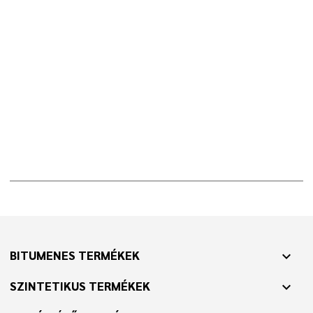
BITUMENES TERMÉKEK
expand_more
SZINTETIKUS TERMÉKEK
expand_more