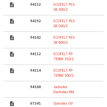
description
94132
ECOFELT PES-
SB 300/2
description
94152
ECOFELT PES-
SB 500/2
description
94182
ECOFELT PES-
SB 800/2
description
94112
ECOFELT PP-
TERMI 150/2
description
94114
ECOFELT PP-
TERMI 300/2
94188
Jackodur
Dachvlies WA
description
67241
Glasvlies GV