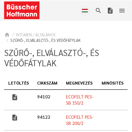
search
description
menu
home
BITUMEN / ÁLTALÁNOS
SZŰRŐ-, ELVÁLASZTÓ-, ÉS VÉDŐFÁTYLAK
SZŰRŐ-, ELVÁLASZTÓ-, ÉS
VÉDŐFÁTYLAK
LETÖLTÉS
CIKKSZÁM
MEGNEVEZÉS
MINÖSITÉS
description
94102
ECOFELT PES-
SB 150/2
description
94122
ECOFELT PES-
SB 200/2