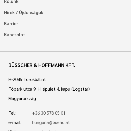
Rólunk
Hírek / Újdonságok
Karrier
Kapcsolat
BÜSSCHER & HOFFMANN KFT.
H-2045 Törökbálint
Tópark utca 9. H. épület 4. kapu (Logstar)
Magyarország
Tel.:
+36 30 578 05 01
e-mail:
hungaria@bueho.at