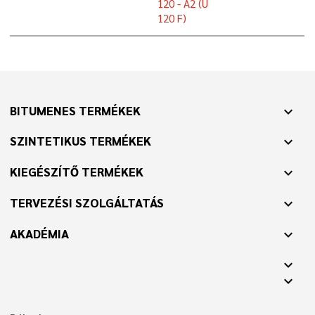
120 - A2 (U
120 F)
BITUMENES TERMÉKEK
expand_more
SZINTETIKUS TERMÉKEK
expand_more
KIEGÉSZÍTŐ TERMÉKEK
expand_more
TERVEZÉSI SZOLGÁLTATÁS
expand_more
AKADÉMIA
expand_more
expand_more
expand_more