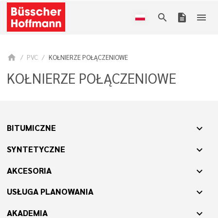
search
description
menu
home
PVC
KOŁNIERZE POŁĄCZENIOWE
KOŁNIERZE POŁĄCZENIOWE
BITUMICZNE
expand_more
SYNTETYCZNE
expand_more
AKCESORIA
expand_more
USŁUGA PLANOWANIA
expand_more
AKADEMIA
expand_more