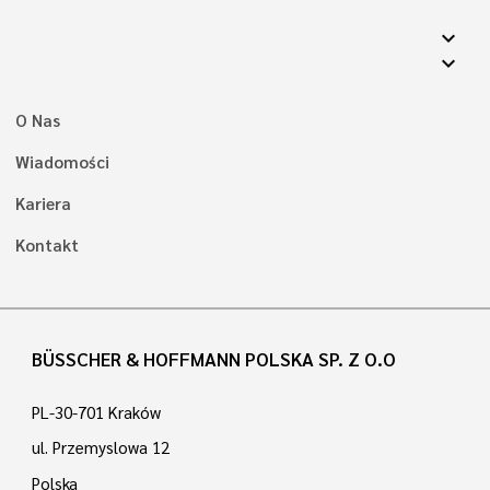
expand_more
expand_more
O Nas
Wiadomości
Kariera
Kontakt
BÜSSCHER & HOFFMANN POLSKA SP. Z O.O
PL-30-701 Kraków
ul. Przemyslowa 12
Polska