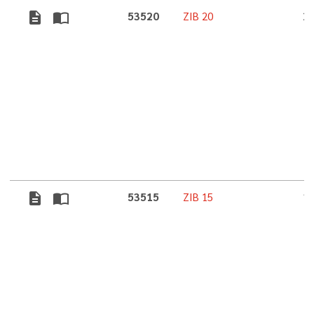
description
import_contacts
53520
ZIB 20
2
description
import_contacts
53515
ZIB 15
1