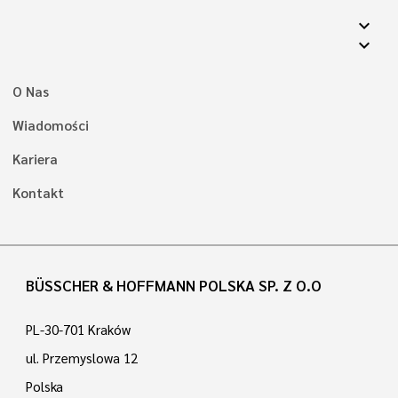
expand_more
expand_more
O Nas
Wiadomości
Kariera
Kontakt
BÜSSCHER & HOFFMANN POLSKA SP. Z O.O
PL-30-701 Kraków
ul. Przemyslowa 12
Polska