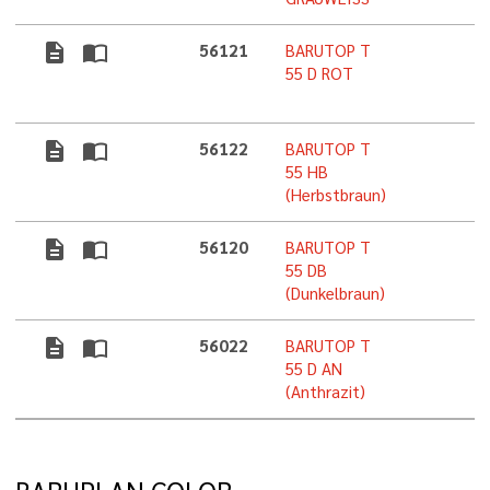
description
import_contacts
56121
BARUTOP T
55 D ROT
description
import_contacts
56122
BARUTOP T
55 HB
(Herbstbraun)
description
import_contacts
56120
BARUTOP T
55 DB
(Dunkelbraun)
description
import_contacts
56022
BARUTOP T
55 D AN
(Anthrazit)