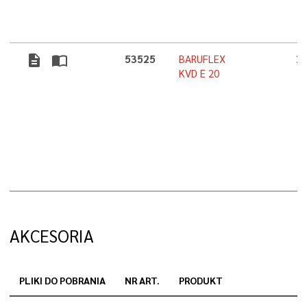
description
import_contacts
53525
BARUFLEX
2
KVD E 20
AKCESORIA
PLIKI DO POBRANIA
NR ART.
PRODUKT