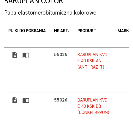
BARUPLAN COLOR
Papa elastomerobitumiczna kolorowe
PLIKI DO POBRANIA
NR ART.
PRODUKT
MARKA
description
import_contacts
55025
BARUPLAN KVD
E 40 KSK AN
(ANTHRAZIT)
description
import_contacts
55026
BARUPLAN KVD
E 40 KSK DB
(DUNKELBRAUN)