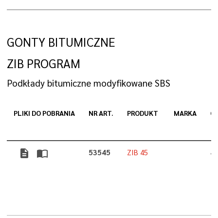
GONTY BITUMICZNE
ZIB PROGRAM
Podkłady bitumiczne modyfikowane SBS
PLIKI DO POBRANIA
NR ART.
PRODUKT
MARKA
G
description
import_contacts
53545
ZIB 45
4,