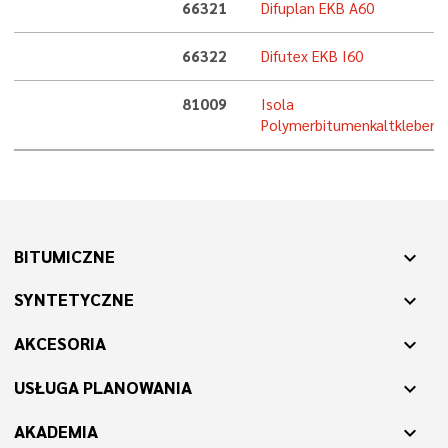
66321
Difuplan EKB A60
66322
Difutex EKB I60
81009
Isola
Polymerbitumenkaltkleber
BITUMICZNE
expand_more
SYNTETYCZNE
expand_more
AKCESORIA
expand_more
USŁUGA PLANOWANIA
expand_more
AKADEMIA
expand_more