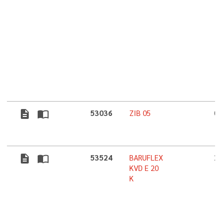
description
import_contacts
53036
ZIB 05
0
description
import_contacts
53524
BARUFLEX
2
KVD E 20
K