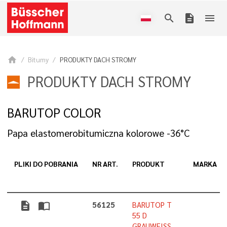
search
description
menu
home
Bitumy
PRODUKTY DACH STROMY
PRODUKTY DACH STROMY
BARUTOP COLOR
Papa elastomerobitumiczna kolorowe -36°C
PLIKI DO POBRANIA
NR ART.
PRODUKT
MARKA
description
import_contacts
56125
BARUTOP T
55 D
GRAUWEISS