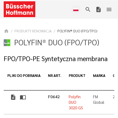
search
description
menu
home
PRODUKTY RENOWACJA
POLYFIN® DUO (FPO/TPO)
POLYFIN® DUO (FPO/TPO)
FPO/TPO-PE Syntetyczna membrana
PLIKI DO POBRANIA
NR ART.
PRODUKT
MARKA
GR
description
import_contacts
F0642
Polyfin
FM
2,
DUO
Global
3020 GS