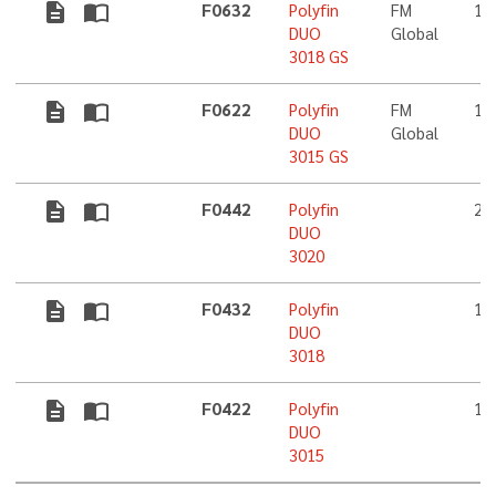
description
import_contacts
F0632
Polyfin
FM
1,
DUO
Global
3018 GS
description
import_contacts
F0622
Polyfin
FM
1,
DUO
Global
3015 GS
description
import_contacts
F0442
Polyfin
2,
DUO
3020
description
import_contacts
F0432
Polyfin
1,
DUO
3018
description
import_contacts
F0422
Polyfin
1,
DUO
3015