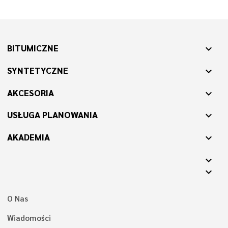
BITUMICZNE
expand_more
SYNTETYCZNE
expand_more
AKCESORIA
expand_more
USŁUGA PLANOWANIA
expand_more
AKADEMIA
expand_more
expand_more
expand_more
O Nas
Wiadomości