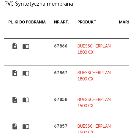
PVC Syntetyczna membrana
PLIKI DO POBRANIA
NR ART.
PRODUKT
MARK
description
import_contacts
67866
BUESSCHERPLAN
1800 CX
description
import_contacts
67867
BUESSCHERPLAN
1800 CX
description
import_contacts
67858
BUESSCHERPLAN
1500 CX
description
import_contacts
67857
BUESSCHERPLAN
1500 CX