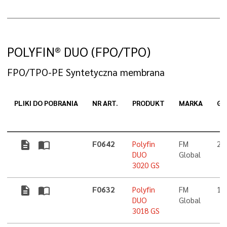
POLYFIN® DUO (FPO/TPO)
FPO/TPO-PE Syntetyczna membrana
PLIKI DO POBRANIA
NR ART.
PRODUKT
MARKA
GR
description
import_contacts
F0642
Polyfin
FM
2,
DUO
Global
3020 GS
description
import_contacts
F0632
Polyfin
FM
1,
DUO
Global
3018 GS