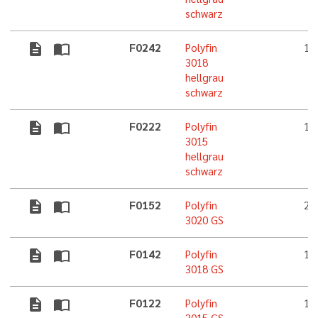
schwarz
description
import_contacts
F0242
Polyfin
1,
3018
hellgrau
schwarz
description
import_contacts
F0222
Polyfin
1,
3015
hellgrau
schwarz
description
import_contacts
F0152
Polyfin
2,
3020 GS
description
import_contacts
F0142
Polyfin
1,
3018 GS
description
import_contacts
F0122
Polyfin
1,