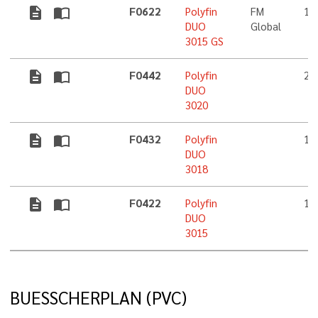
description
import_contacts
F0622
Polyfin
FM
1,
DUO
Global
3015 GS
description
import_contacts
F0442
Polyfin
2,
DUO
3020
description
import_contacts
F0432
Polyfin
1,
DUO
3018
description
import_contacts
F0422
Polyfin
1,
DUO
3015
BUESSCHERPLAN (PVC)