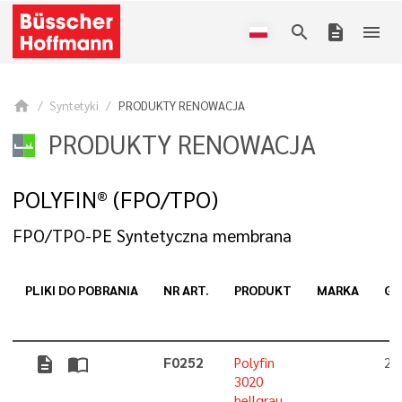
search
description
menu
home
Syntetyki
PRODUKTY RENOWACJA
PRODUKTY RENOWACJA
POLYFIN® (FPO/TPO)
FPO/TPO-PE Syntetyczna membrana
PLIKI DO POBRANIA
NR ART.
PRODUKT
MARKA
GR
description
import_contacts
F0252
Polyfin
2,
3020
hellgrau