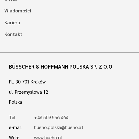
Wiadomości
Kariera
Kontakt
BÜSSCHER & HOFFMANN POLSKA SP. Z O.O
PL-30-701 Kraków
ul. Przemyslowa 12
Polska
Tel.:
+48 509 556 464
e-mail:
bueho.polska@bueho.at
Web:
www.bueho.pl