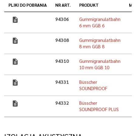
PLIKI DO POBRANIA
NR ART.
PRODUKT
MA
description
94306
Gummigranulatbahn
6 mm GGB 6
description
94308
Gummigranulatbahn
8 mm GGB 8
description
94310
Gummigranulatbahn
10 mm GGB 10
description
94331
Büsscher
SOUNDPROOF
description
94332
Büsscher
SOUNDPROOF PLUS