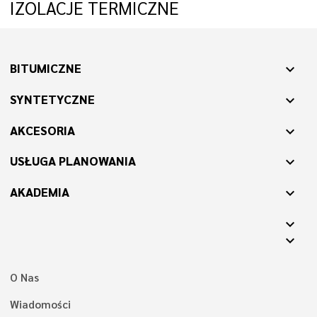
IZOLACJE TERMICZNE
BITUMICZNE
expand_more
SYNTETYCZNE
expand_more
AKCESORIA
expand_more
USŁUGA PLANOWANIA
expand_more
AKADEMIA
expand_more
expand_more
expand_more
O Nas
Wiadomości