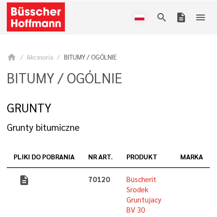
search
description
menu
home
Akcesoria
BITUMY / OGÓLNIE
BITUMY / OGÓLNIE
GRUNTY
Grunty bitumiczne
PLIKI DO POBRANIA
NR ART.
PRODUKT
MARKA
description
70120
Büscherit
Srodek
Gruntujacy
BV 30