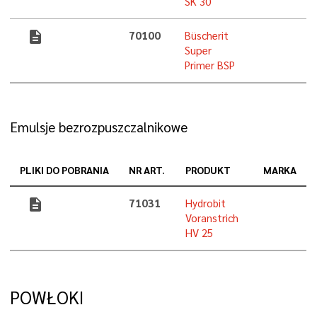
SK 30
description
70100
Büscherit
Super
Primer BSP
Emulsje bezrozpuszczalnikowe
PLIKI DO POBRANIA
NR ART.
PRODUKT
MARKA
description
71031
Hydrobit
Voranstrich
HV 25
POWŁOKI