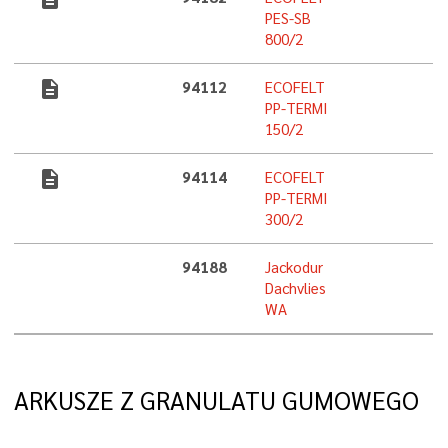
PES-SB
800/2
description
94112
ECOFELT
PP-TERMI
150/2
description
94114
ECOFELT
PP-TERMI
300/2
94188
Jackodur
Dachvlies
WA
ARKUSZE Z GRANULATU GUMOWEGO