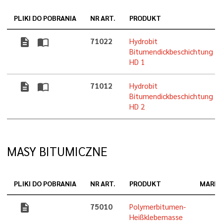
PLIKI DO POBRANIA
NR ART.
PRODUKT
description
import_contacts
71022
Hydrobit
Bitumendickbeschichtung
HD 1
description
import_contacts
71012
Hydrobit
Bitumendickbeschichtung
HD 2
MASY BITUMICZNE
PLIKI DO POBRANIA
NR ART.
PRODUKT
MARK
description
75010
Polymerbitumen-
Heißklebemasse