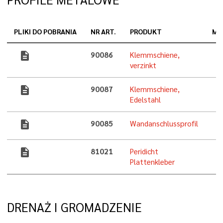
PLIKI DO POBRANIA
NR ART.
PRODUKT
MA
description
90086
Klemmschiene,
verzinkt
description
90087
Klemmschiene,
Edelstahl
description
90085
Wandanschlussprofil
description
81021
Peridicht
Plattenkleber
DRENAŻ I GROMADZENIE