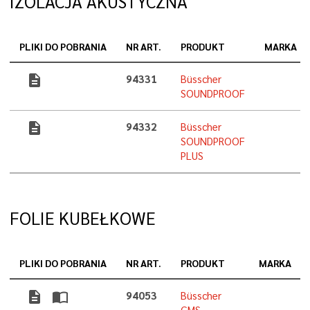
IZOLACJA AKUSTYCZNA
PLIKI DO POBRANIA
NR ART.
PRODUKT
MARKA
description
94331
Büsscher
SOUNDPROOF
description
94332
Büsscher
SOUNDPROOF
PLUS
FOLIE KUBEŁKOWE
PLIKI DO POBRANIA
NR ART.
PRODUKT
MARKA
description
import_contacts
94053
Büsscher
GMS-