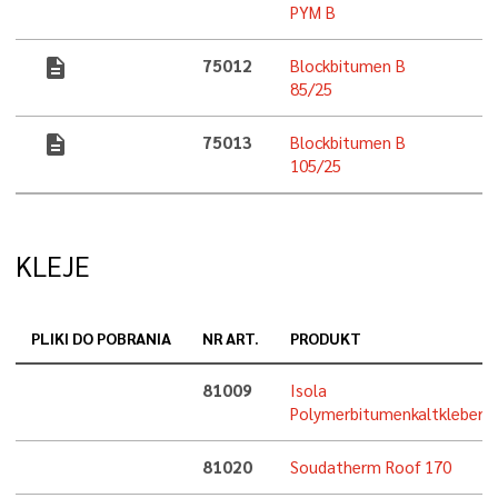
PYM B
description
75012
Blockbitumen B
85/25
description
75013
Blockbitumen B
105/25
KLEJE
PLIKI DO POBRANIA
NR ART.
PRODUKT
81009
Isola
Polymerbitumenkaltkleber
81020
Soudatherm Roof 170