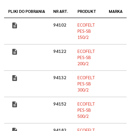
PLIKI DO POBRANIA
NR ART.
PRODUKT
MARKA
description
94102
ECOFELT
PES-SB
150/2
description
94122
ECOFELT
PES-SB
200/2
description
94132
ECOFELT
PES-SB
300/2
description
94152
ECOFELT
PES-SB
500/2
description
94182
ECOFELT