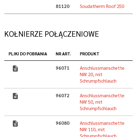
81120
Soudatherm Roof 250
KOŁNIERZE POŁĄCZENIOWE
PLIKI DO POBRANIA
NR ART.
PRODUKT
M
description
96071
Anschlussmanschette
NW 20, mit
Schrumpfschlauch
description
96072
Anschlussmanschette
NW 50, mit
Schrumpfschlauch
description
96080
Anschlussmanschette
NW 110, mit
Schrumpfschlauch