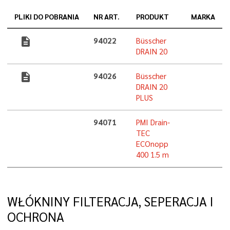
PLIKI DO POBRANIA
NR ART.
PRODUKT
MARKA
description
94022
Büsscher
DRAIN 20
description
94026
Büsscher
DRAIN 20
PLUS
94071
PMI Drain-
TEC
ECOnopp
400 1.5 m
WŁÓKNINY FILTERACJA, SEPERACJA I
OCHRONA