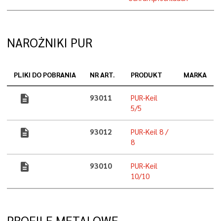
NAROŻNIKI PUR
PLIKI DO POBRANIA
NR ART.
PRODUKT
MARKA
description
93011
PUR-Keil
5/5
description
93012
PUR-Keil 8 /
8
description
93010
PUR-Keil
10/10
PROFILE METALOWE