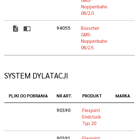
Noppenbahn
08/2.0
description
import_contacts
94055
Büsscher
GMS-
Noppenbahn
08/2.5
SYSTEM DYLATACJI
PLIKI DO POBRANIA
NR ART.
PRODUKT
MARKA
90390
Flexjoint
Endstück
Typ 20
90391
Flexjoint