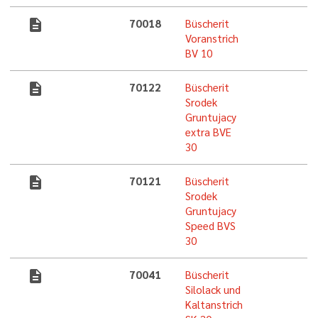
description
70018
Büscherit
Voranstrich
BV 10
description
70122
Büscherit
Srodek
Gruntujacy
extra BVE
30
description
70121
Büscherit
Srodek
Gruntujacy
Speed BVS
30
description
70041
Büscherit
Silolack und
Kaltanstrich