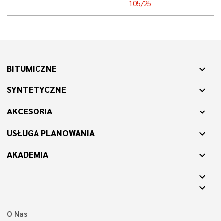
105/25
BITUMICZNE
expand_more
SYNTETYCZNE
expand_more
AKCESORIA
expand_more
USŁUGA PLANOWANIA
expand_more
AKADEMIA
expand_more
expand_more
expand_more
O Nas