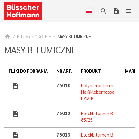
search
description
menu
home
BITUMY / OGÓLNIE
MASY BITUMICZNE
MASY BITUMICZNE
PLIKI DO POBRANIA
NR ART.
PRODUKT
MARK
description
75010
Polymerbitumen-
Heißklebemasse
PYM B
description
75012
Blockbitumen B
85/25
description
75013
Blockbitumen B