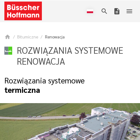
search
description
menu
home
Bitumiczne
Renowacja
ROZWIĄZANIA SYSTEMOWE
RENOWACJA
Rozwiązania systemowe
termiczna