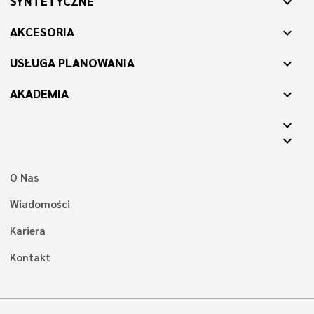
SYNTETYCZNE
expand_more
AKCESORIA
expand_more
USŁUGA PLANOWANIA
expand_more
AKADEMIA
expand_more
expand_more
expand_more
O Nas
Wiadomości
Kariera
Kontakt