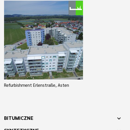
Refurbishment Erlenstraße, Asten
BITUMICZNE
expand_more