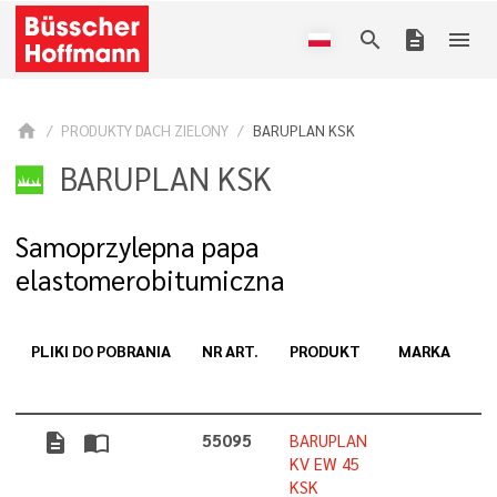
search
description
menu
home
PRODUKTY DACH ZIELONY
BARUPLAN KSK
BARUPLAN KSK
Samoprzylepna papa
elastomerobitumiczna
PLIKI DO POBRANIA
NR ART.
PRODUKT
MARKA
G
description
import_contacts
55095
BARUPLAN
4
KV EW 45
KSK