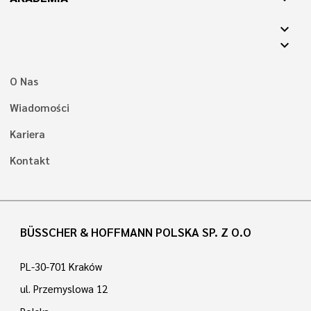
expand_more
expand_more
O Nas
Wiadomości
Kariera
Kontakt
BÜSSCHER & HOFFMANN POLSKA SP. Z O.O
PL-30-701 Kraków
ul. Przemyslowa 12