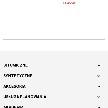
CLASSIC
BITUMICZNE
expand_more
SYNTETYCZNE
expand_more
AKCESORIA
expand_more
USŁUGA PLANOWANIA
expand_more
AKADEMIA
expand_more