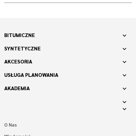
BITUMICZNE
expand_more
SYNTETYCZNE
expand_more
AKCESORIA
expand_more
USŁUGA PLANOWANIA
expand_more
AKADEMIA
expand_more
expand_more
expand_more
O Nas