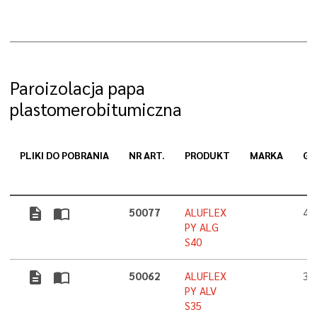
Paroizolacja papa
plastomerobitumiczna
PLIKI DO POBRANIA
NR ART.
PRODUKT
MARKA
GR
description
import_contacts
50077
ALUFLEX
4,
PY ALG
S40
description
import_contacts
50062
ALUFLEX
3,
PY ALV
S35