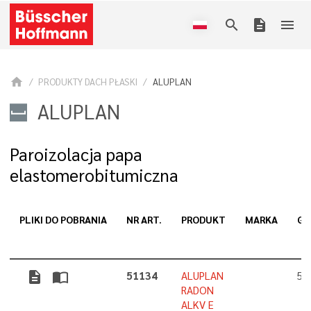
search
description
menu
home
PRODUKTY DACH PŁASKI
ALUPLAN
ALUPLAN
Paroizolacja papa
elastomerobitumiczna
PLIKI DO POBRANIA
NR ART.
PRODUKT
MARKA
GR
description
import_contacts
51134
ALUPLAN
5,
RADON
ALKV E