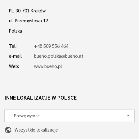
PL-30-701 Kraków
ul. Przemyslowa 12
Polska
Tel.:
+48 509 556 464
e-mail:
bueho.polska@bueho.at
Web:
www.bueho.pl
INNE LOKALIZACJE W POLSCE
public
Wszystkie lokalizacje