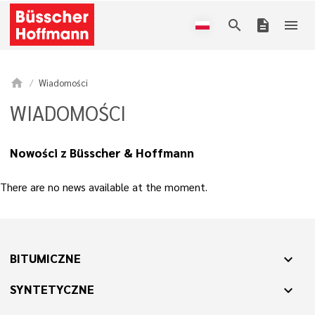
search
description
menu
home
Wiadomości
WIADOMOŚCI
Nowości z Büsscher & Hoffmann
There are no news available at the moment.
BITUMICZNE
expand_more
SYNTETYCZNE
expand_more