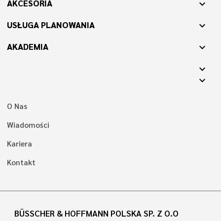
AKCESORIA
expand_more
USŁUGA PLANOWANIA
expand_more
AKADEMIA
expand_more
expand_more
expand_more
O Nas
Wiadomości
Kariera
Kontakt
BÜSSCHER & HOFFMANN POLSKA SP. Z O.O