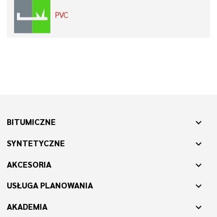
PVC
BITUMICZNE
expand_more
SYNTETYCZNE
expand_more
AKCESORIA
expand_more
USŁUGA PLANOWANIA
expand_more
AKADEMIA
expand_more