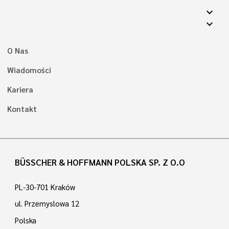
expand_more
expand_more
O Nas
Wiadomości
Kariera
Kontakt
BÜSSCHER & HOFFMANN POLSKA SP. Z O.O
PL-30-701 Kraków
ul. Przemyslowa 12
Polska