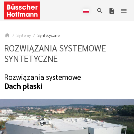
search
description
menu
home
Systemy
Syntetyczne
ROZWIĄZANIA SYSTEMOWE
SYNTETYCZNE
Rozwiązania systemowe
Dach płaski