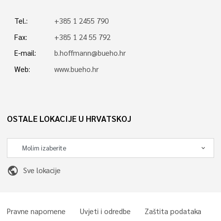
Tel.:
+385 1 2455 790
Fax:
+385 1 24 55 792
E-mail:
b.hoffmann@bueho.hr
Web:
www.bueho.hr
OSTALE LOKACIJE U HRVATSKOJ
public
Sve lokacije
Pravne napomene
Uvjeti i odredbe
Zaštita podataka