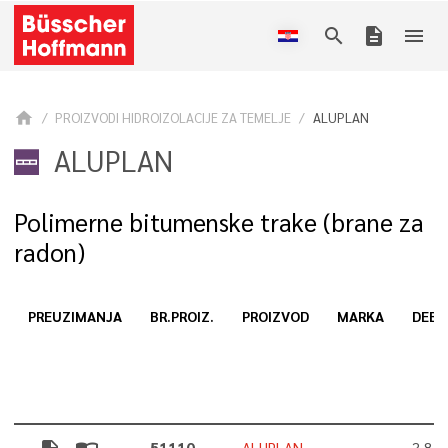
search
description
menu
home
PROIZVODI HIDROIZOLACIJE ZA TEMELJE
ALUPLAN
ALUPLAN
Polimerne bitumenske trake (brane za
radon)
PREUZIMANJA
BR.PROIZ.
PROIZVOD
MARKA
DEBL