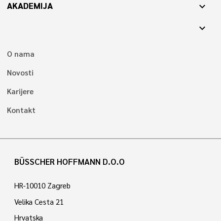
AKADEMIJA
expand_more
expand_more
O nama
Novosti
Karijere
Kontakt
BÜSSCHER HOFFMANN D.O.O
HR-10010 Zagreb
Velika Cesta 21
Hrvatska