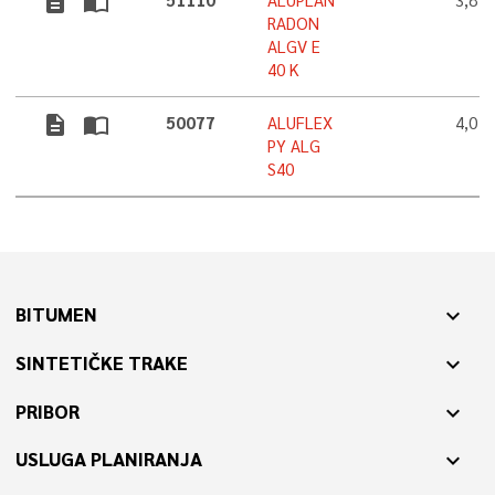
description
import_contacts
51110
ALUPLAN
3,8 
RADON
ALGV E
40 K
description
import_contacts
50077
ALUFLEX
4,0 
PY ALG
S40
BITUMEN
expand_more
SINTETIČKE TRAKE
expand_more
PRIBOR
expand_more
USLUGA PLANIRANJA
expand_more