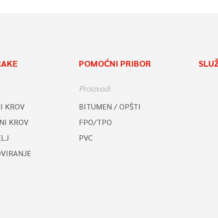
RAKE
POMOĆNI PRIBOR
SLU
Proizvodi
I KROV
BITUMEN / OPŠTI
NI KROV
FPO/TPO
LJ
PVC
OVIRANJE