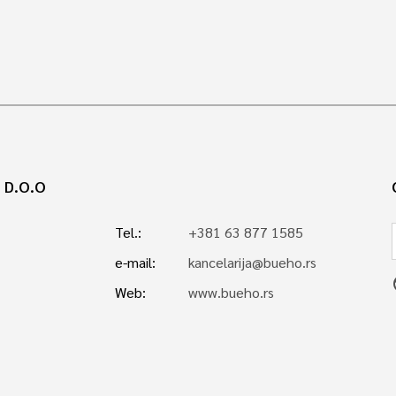
 D.O.O
Tel.:
+381 63 877 1585
e-mail:
kancelarija@bueho.rs
p
Web:
www.bueho.rs