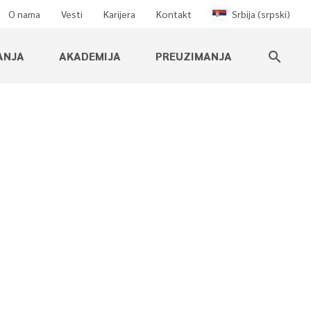
O nama
Vesti
Karijera
Kontakt
Srbija (srpski)
ANJA
AKADEMIJA
PREUZIMANJA
search