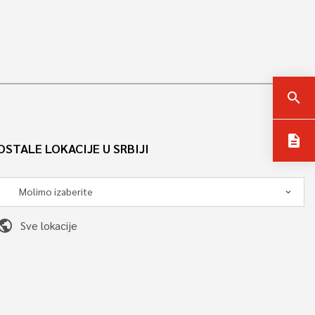
search
description
OSTALE LOKACIJE U SRBIJI
ublic
Sve lokacije