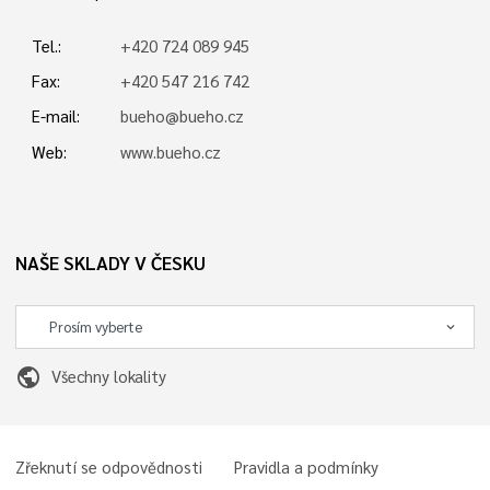
Tel.:
+420 724 089 945
Fax:
+420 547 216 742
E-mail:
bueho@bueho.cz
Web:
www.bueho.cz
NAŠE SKLADY V ČESKU
public
Všechny lokality
Zřeknutí se odpovědnosti
Pravidla a podmínky