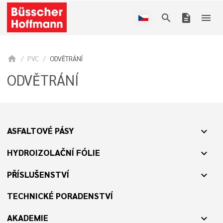
search
description
menu
home
PVC
ODVĚTRÁNÍ
ODVĚTRÁNÍ
ASFALTOVÉ PÁSY
expand_more
HYDROIZOLAČNÍ FÓLIE
expand_more
PŘÍSLUŠENSTVÍ
expand_more
TECHNICKÉ PORADENSTVÍ
AKADEMIE
expand_more