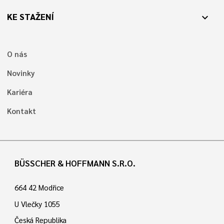
KE STAŽENÍ
expand_more
O nás
Novinky
Kariéra
Kontakt
BÜSSCHER & HOFFMANN S.R.O.
664 42 Modřice
U Vlečky 1055
Česká Republika