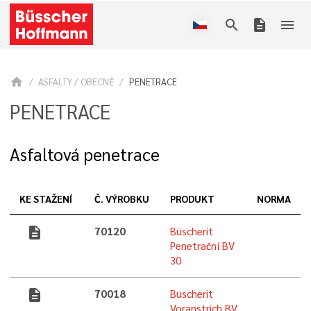
search
description
menu
home
ASFALTY / OBECNĚ
PENETRACE
PENETRACE
Asfaltová penetrace
KE STAŽENÍ
Č. VÝROBKU
PRODUKT
NORMA
description
70120
Büscherit
Penetrační BV
30
description
70018
Büscherit
Voranstrich BV