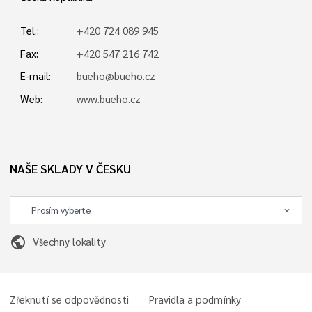
Tel.:
+420 724 089 945
Fax:
+420 547 216 742
E-mail:
bueho@bueho.cz
Web:
www.bueho.cz
NAŠE SKLADY V ČESKU
public
Všechny lokality
Zřeknutí se odpovědnosti
Pravidla a podmínky