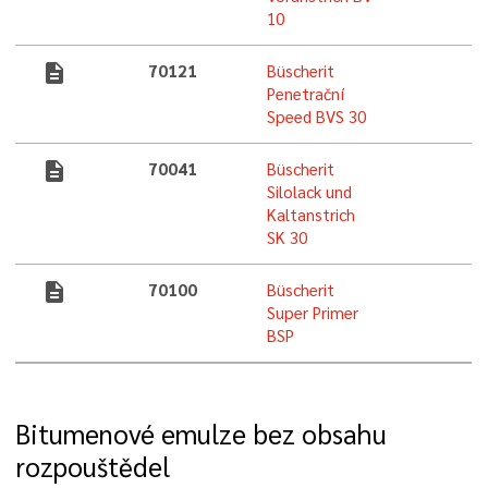
10
description
70121
Büscherit
Penetrační
Speed BVS 30
description
70041
Büscherit
Silolack und
Kaltanstrich
SK 30
description
70100
Büscherit
Super Primer
BSP
Bitumenové emulze bez obsahu
rozpouštědel