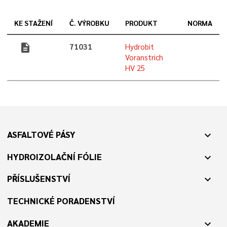
KE STAŽENÍ
Č. VÝROBKU
PRODUKT
NORMA
description
71031
Hydrobit
Voranstrich
HV 25
ASFALTOVÉ PÁSY
expand_more
HYDROIZOLAČNÍ FÓLIE
expand_more
PŘÍSLUŠENSTVÍ
expand_more
TECHNICKÉ PORADENSTVÍ
AKADEMIE
expand_more