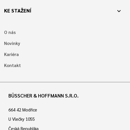
KE STAŽENÍ
expand_more
O nás
Novinky
Kariéra
Kontakt
BÜSSCHER & HOFFMANN S.R.O.
664 42 Modřice
U Vlečky 1055
Česká Republika