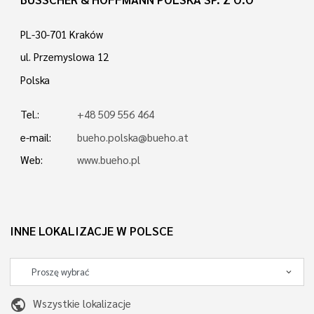
PL-30-701 Kraków
ul. Przemyslowa 12
Polska
Tel.:
+48 509 556 464
e-mail:
bueho.polska@bueho.at
Web:
www.bueho.pl
INNE LOKALIZACJE W POLSCE
public
Wszystkie lokalizacje