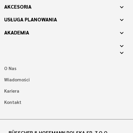
AKCESORIA
expand_more
USŁUGA PLANOWANIA
expand_more
AKADEMIA
expand_more
expand_more
expand_more
O Nas
Wiadomości
Kariera
Kontakt
BÜSSCHER & HOFFMANN POLSKA SP. Z O.O