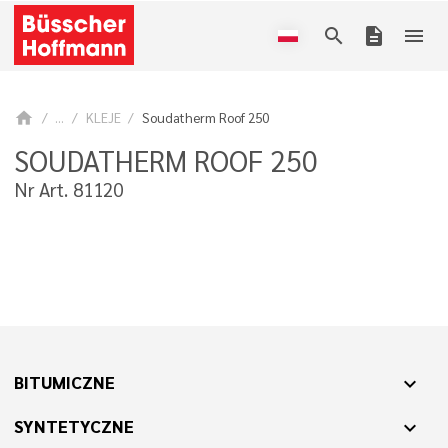
search
description
menu
home
...
KLEJE
Soudatherm Roof 250
SOUDATHERM ROOF 250
Nr Art. 81120
BITUMICZNE
expand_more
SYNTETYCZNE
expand_more