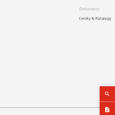
Dokumenty
Ceníky & Katalogy
search
description