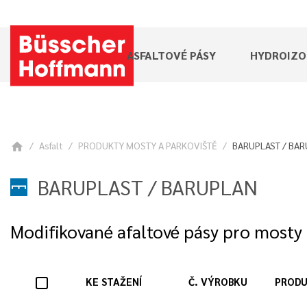
ASFALTOVÉ PÁSY
HYDROIZO
Asfalt
PRODUKTY MOSTY A PARKOVIŠTĚ
BARUPLAST / BA
home
BARUPLAST / BARUPLAN
Modifikované afaltové pásy pro mosty 
KE STAŽENÍ
Č. VÝROBKU
PROD