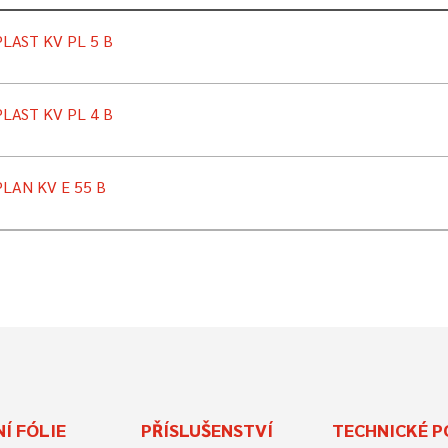
LAST KV PL 5 B
LAST KV PL 4 B
LAN KV E 55 B
Í FÓLIE
PŘÍSLUŠENSTVÍ
TECHNICKÉ P