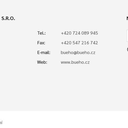
S.R.O.
Tel.:
+420 724 089 945
Fax:
+420 547 216 742
p
E-mail:
bueho@bueho.cz
Web:
www.bueho.cz
í