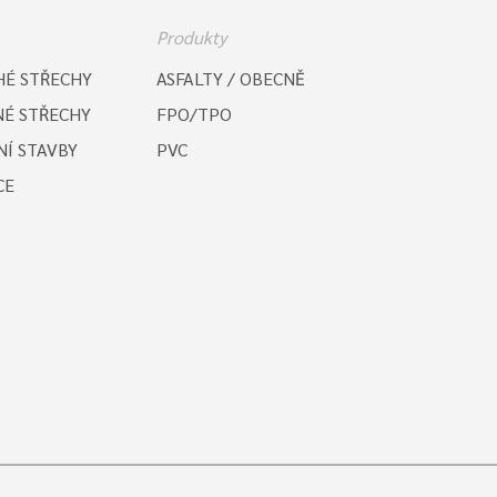
Produkty
É STŘECHY
ASFALTY / OBECNĚ
É STŘECHY
FPO/TPO
Í STAVBY
PVC
CE