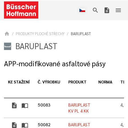
search
description
menu
home
PRODUKTY PLOCHÉ STŘECHY
BARUPLAST
BARUPLAST
APP-modifikované asfaltové pásy
KE STAŽENÍ
Č. VÝROBKU
PRODUKT
NORMA
TL
description
import_contacts
50083
BARUPLAST
4,0
KV PL 4 KK
description
import_contacts
50082
BARUPLAST
4,0