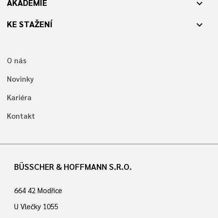
AKADEMIE
expand_more
KE STAŽENÍ
expand_more
O nás
Novinky
Kariéra
Kontakt
BÜSSCHER & HOFFMANN S.R.O.
664 42 Modřice
U Vlečky 1055