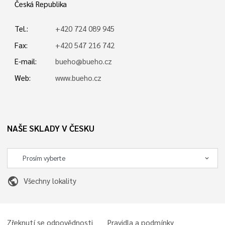
Česká Republika
Tel.:
+420 724 089 945
Fax:
+420 547 216 742
E-mail:
bueho@bueho.cz
Web:
www.bueho.cz
NAŠE SKLADY V ČESKU
public
Všechny lokality
Zřeknutí se odpovědnosti
Pravidla a podmínky