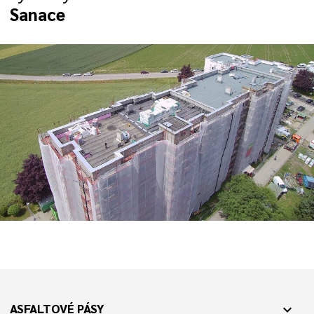
Sanace
ASFALTOVÉ PÁSY
expand_more