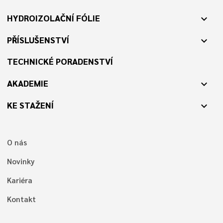
HYDROIZOLAČNÍ FÓLIE
expand_more
PŘÍSLUŠENSTVÍ
expand_more
TECHNICKÉ PORADENSTVÍ
AKADEMIE
expand_more
KE STAŽENÍ
expand_more
O nás
Novinky
Kariéra
Kontakt