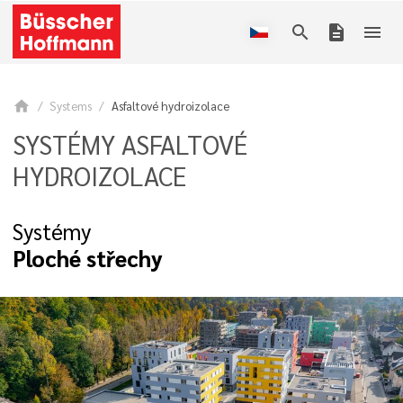
search
description
menu
home
Systems
Asfaltové hydroizolace
SYSTÉMY ASFALTOVÉ
HYDROIZOLACE
Systémy
Ploché střechy