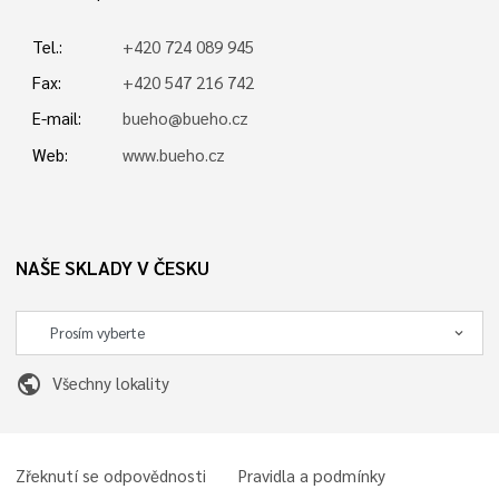
Tel.:
+420 724 089 945
Fax:
+420 547 216 742
E-mail:
bueho@bueho.cz
Web:
www.bueho.cz
NAŠE SKLADY V ČESKU
public
Všechny lokality
Zřeknutí se odpovědnosti
Pravidla a podmínky