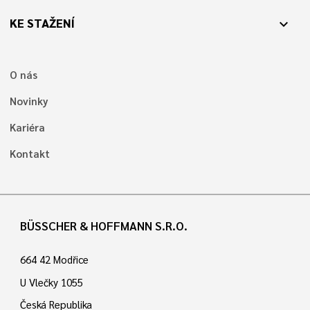
KE STAŽENÍ
expand_more
O nás
Novinky
Kariéra
Kontakt
BÜSSCHER & HOFFMANN S.R.O.
664 42 Modřice
U Vlečky 1055
Česká Republika