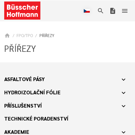
search
description
menu
home
FPO/TPO
PŘÍŘEZY
PŘÍŘEZY
ASFALTOVÉ PÁSY
expand_more
HYDROIZOLAČNÍ FÓLIE
expand_more
PŘÍSLUŠENSTVÍ
expand_more
TECHNICKÉ PORADENSTVÍ
AKADEMIE
expand_more