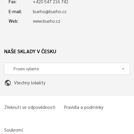
Fax:
+420 547 216 742
E-mail:
bueho@bueho.cz
Web:
www.bueho.cz
NAŠE SKLADY V ČESKU
public
Všechny lokality
Zřeknutí se odpovědnosti
Pravidla a podmínky
Soukromí