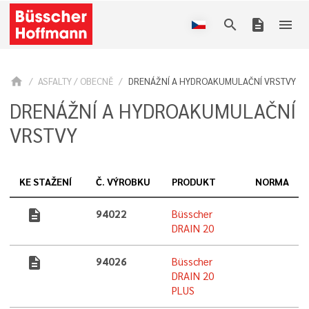
search
description
menu
home
ASFALTY / OBECNĚ
DRENÁŽNÍ A HYDROAKUMULAČNÍ VRSTVY
DRENÁŽNÍ A HYDROAKUMULAČNÍ
VRSTVY
KE STAŽENÍ
Č. VÝROBKU
PRODUKT
NORMA
description
94022
Büsscher
DRAIN 20
description
94026
Büsscher
DRAIN 20
PLUS