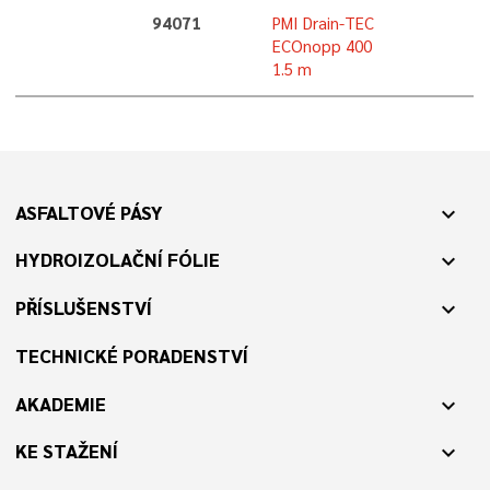
94071
PMI Drain-TEC
ECOnopp 400
1.5 m
ASFALTOVÉ PÁSY
expand_more
HYDROIZOLAČNÍ FÓLIE
expand_more
PŘÍSLUŠENSTVÍ
expand_more
TECHNICKÉ PORADENSTVÍ
AKADEMIE
expand_more
KE STAŽENÍ
expand_more