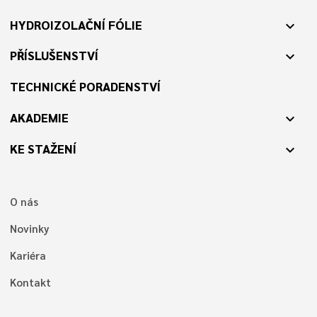
HYDROIZOLAČNÍ FÓLIE
expand_more
PŘÍSLUŠENSTVÍ
expand_more
TECHNICKÉ PORADENSTVÍ
AKADEMIE
expand_more
KE STAŽENÍ
expand_more
O nás
Novinky
Kariéra
Kontakt