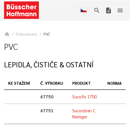
search
description
menu
home
Příslušenství
PVC
PVC
LEPIDLA, ČISTIČE & OSTATNÍ
KE STAŽENÍ
Č. VÝROBKU
PRODUKT
NORMA
67750
Sucofix 1700
67751
Sucoclean C
Reiniger