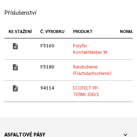
Příslušenství
KE STAŽENÍ
Č. VÝROBKU
PRODUKT
NORMA
description
F5160
Polyfin
Kontaktkleber W
description
F5180
Randschiene
(Flachdachschiene)
description
94114
ECOFELT PP-
TERMI 300/2
ASFALTOVÉ PÁSY
expand_more