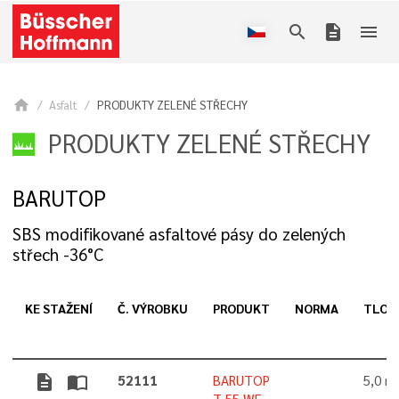
search
description
menu
home
Asfalt
PRODUKTY ZELENÉ STŘECHY
PRODUKTY ZELENÉ STŘECHY
BARUTOP
SBS modifikované asfaltové pásy do zelených
střech -36°C
KE STAŽENÍ
Č. VÝROBKU
PRODUKT
NORMA
TLOU
description
import_contacts
52111
BARUTOP
5,0 