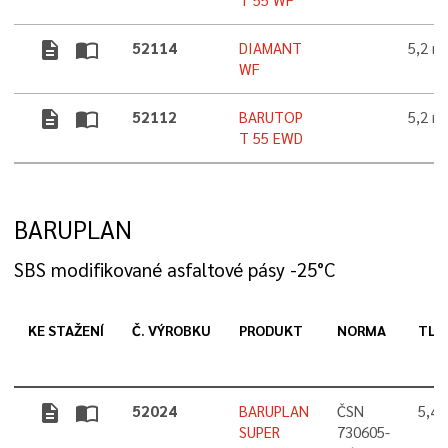
T 55 WF
description
import_contacts
52114
DIAMANT
5,2 
WF
description
import_contacts
52112
BARUTOP
5,2 
T 55 EWD
BARUPLAN
SBS modifikované asfaltové pásy -25°C
KE STAŽENÍ
Č. VÝROBKU
PRODUKT
NORMA
TLO
description
import_contacts
52024
BARUPLAN
ČSN
5,4
SUPER
730605-