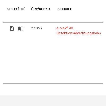
KE STAŽENÍ
Č. VÝROBKU
PRODUKT
description
import_contacts
55053
e-plax® 40
DetektionsAbdichtungsbahn