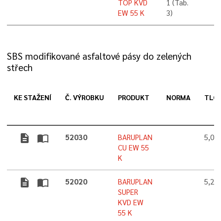
TOP KVD
1 (Tab.
EW 55 K
3)
SBS modifikované asfaltové pásy do zelených
střech
KE STAŽENÍ
Č. VÝROBKU
PRODUKT
NORMA
TLO
description
import_contacts
52030
BARUPLAN
5,0
CU EW 55
K
description
import_contacts
52020
BARUPLAN
5,2
SUPER
KVD EW
55 K