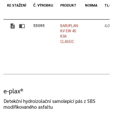
KE STAŽENÍ
Č. VÝROBKU
PRODUKT
NORMA
TLO
description
import_contacts
55095
BARUPLAN
4,0 
KV EW 45
KSK
CLASSIC
e-plax®
Detekční hydroizolační samolepicí pás z SBS
modifikovaného asfaltu