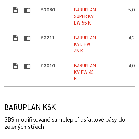
description
import_contacts
52060
BARUPLAN
5,0 
SUPER KV
EW 55 K
description
import_contacts
52211
BARUPLAN
4,2 
KVD EW
45 K
description
import_contacts
52010
BARUPLAN
4,0 
KV EW 45
K
BARUPLAN KSK
SBS modifikované samolepicí asfaltové pásy do
zelených střech