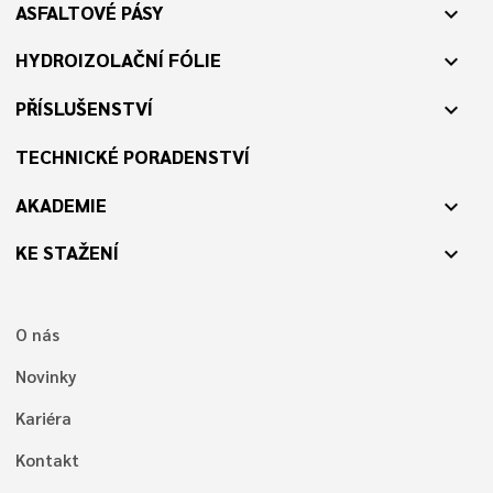
ASFALTOVÉ PÁSY
expand_more
HYDROIZOLAČNÍ FÓLIE
expand_more
PŘÍSLUŠENSTVÍ
expand_more
TECHNICKÉ PORADENSTVÍ
AKADEMIE
expand_more
KE STAŽENÍ
expand_more
O nás
Novinky
Kariéra
Kontakt