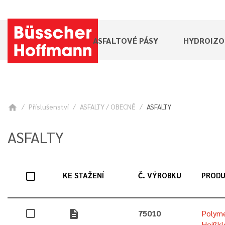
ASFALTOVÉ PÁSY
HYDROIZO
Příslušenství
ASFALTY / OBECNĚ
ASFALTY
home
ASFALTY
KE STAŽENÍ
Č. VÝROBKU
PROD
description
75010
Polym
Heißk