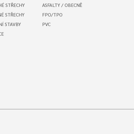
É STŘECHY
ASFALTY / OBECNĚ
É STŘECHY
FPO/TPO
Í STAVBY
PVC
CE