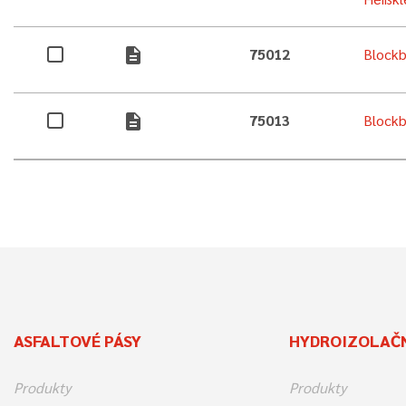
description
75012
Block
description
75013
Block
ASFALTOVÉ PÁSY
HYDROIZOLAČN
Produkty
Produkty