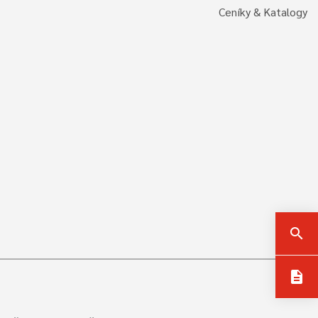
Ceníky & Katalogy
search
description