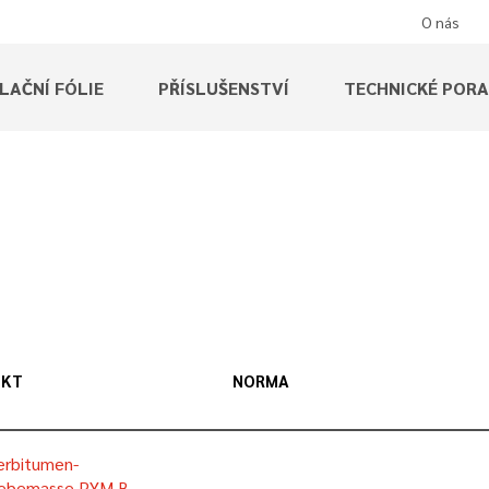
O nás
LAČNÍ FÓLIE
PŘÍSLUŠENSTVÍ
TECHNICKÉ POR
UKT
NORMA
erbitumen-
lebemasse PYM B