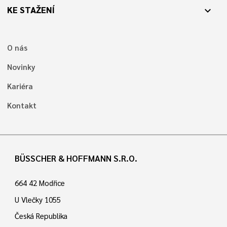
KE STAŽENÍ
expand_more
O nás
Novinky
Kariéra
Kontakt
BÜSSCHER & HOFFMANN S.R.O.
664 42 Modřice
U Vlečky 1055
Česká Republika