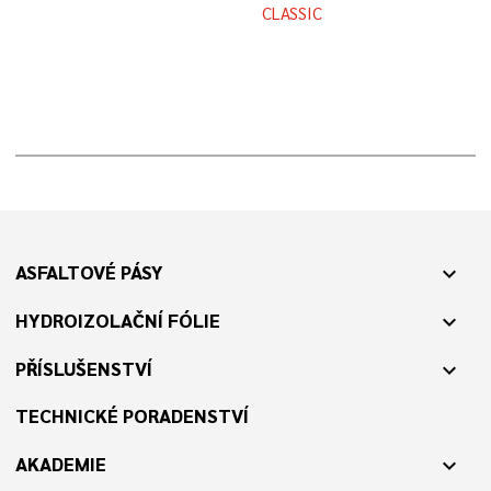
CLASSIC
ASFALTOVÉ PÁSY
expand_more
HYDROIZOLAČNÍ FÓLIE
expand_more
PŘÍSLUŠENSTVÍ
expand_more
TECHNICKÉ PORADENSTVÍ
AKADEMIE
expand_more