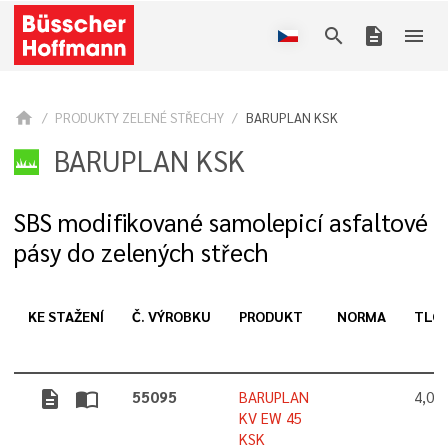
search
description
menu
home
PRODUKTY ZELENÉ STŘECHY
BARUPLAN KSK
BARUPLAN KSK
SBS modifikované samolepicí asfaltové
pásy do zelených střech
KE STAŽENÍ
Č. VÝROBKU
PRODUKT
NORMA
TLO
description
import_contacts
55095
BARUPLAN
4,0 
KV EW 45
KSK