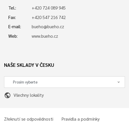
Tel.:
+420 724 089 945
Fax:
+420 547 216 742
E-mail:
bueho@bueho.cz
Web:
www.bueho.cz
NAŠE SKLADY V ČESKU
public
Všechny lokality
Zřeknutí se odpovědnosti
Pravidla a podmínky