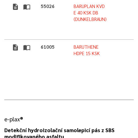
description
import_contacts
55026
BARUPLAN KVD
E 40 KSK DB
(DUNKELBRAUN)
description
import_contacts
61005
BARUTHENE
HDPE 15 KSK
e-plax®
Detekční hydroizolační samolepicí pás z SBS
modifikovaného asfaltu