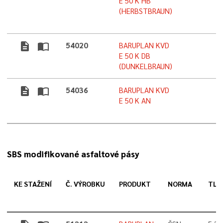
E 50 K HB
(HERBSTBRAUN)
description
import_contacts
54020
BARUPLAN KVD
E 50 K DB
(DUNKELBRAUN)
description
import_contacts
54036
BARUPLAN KVD
E 50 K AN
SBS modifikované asfaltové pásy
KE STAŽENÍ
Č. VÝROBKU
PRODUKT
NORMA
TLO