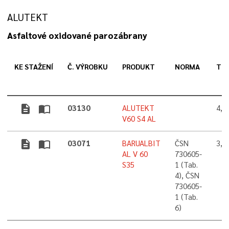
ALUTEKT
Asfaltové oxidované parozábrany
KE STAŽENÍ
Č. VÝROBKU
PRODUKT
NORMA
TL
description
import_contacts
03130
ALUTEKT
4,
V60 S4 AL
description
import_contacts
03071
BARUALBIT
ČSN
3,
AL V 60
730605-
S35
1 (Tab.
4), ČSN
730605-
1 (Tab.
6)