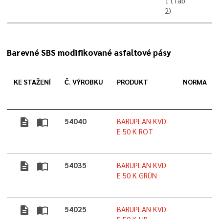
1 (Tab.
2)
Barevné SBS modifikované asfaltové pásy
KE STAŽENÍ
Č. VÝROBKU
PRODUKT
NORMA
description
import_contacts
54040
BARUPLAN KVD
E 50 K ROT
description
import_contacts
54035
BARUPLAN KVD
E 50 K GRÜN
description
import_contacts
54025
BARUPLAN KVD