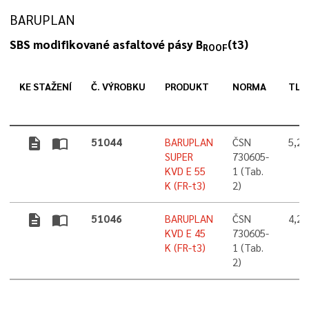
BARUPLAN
SBS modifikované asfaltové pásy B
(t3)
ROOF
KE STAŽENÍ
Č. VÝROBKU
PRODUKT
NORMA
TLO
description
import_contacts
51044
BARUPLAN
ČSN
5,2
SUPER
730605-
KVD E 55
1 (Tab.
K (FR-t3)
2)
description
import_contacts
51046
BARUPLAN
ČSN
4,2
KVD E 45
730605-
K (FR-t3)
1 (Tab.
2)