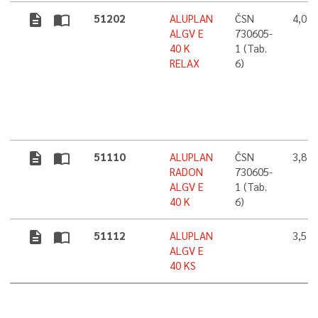
description
import_contacts
51202
ALUPLAN
ČSN
4,0 
ALGV E
730605-
40 K
1 (Tab.
RELAX
6)
description
import_contacts
51110
ALUPLAN
ČSN
3,8 
RADON
730605-
ALGV E
1 (Tab.
40 K
6)
description
import_contacts
51112
ALUPLAN
3,5 
ALGV E
40 KS