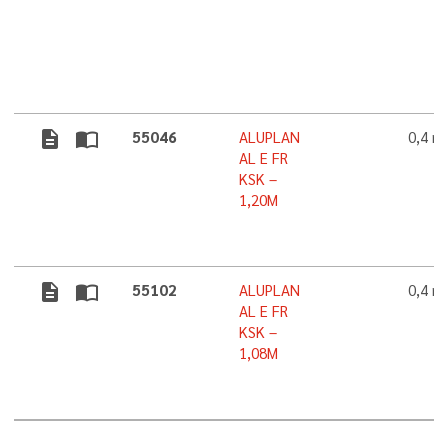
description
import_contacts
55046
ALUPLAN
0,4 
AL E FR
KSK –
1,20M
description
import_contacts
55102
ALUPLAN
0,4 
AL E FR
KSK –
1,08M