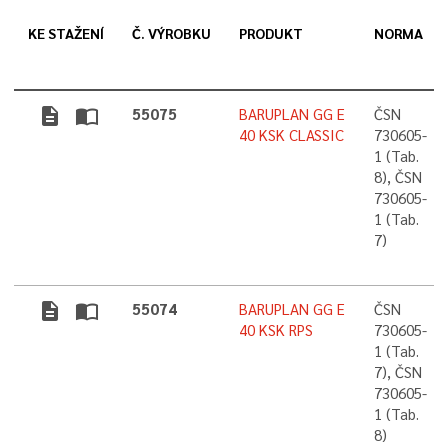
KE STAŽENÍ
Č. VÝROBKU
PRODUKT
NORMA
description
import_contacts
55075
BARUPLAN GG E
ČSN
40 KSK CLASSIC
730605-
1 (Tab.
8), ČSN
730605-
1 (Tab.
7)
description
import_contacts
55074
BARUPLAN GG E
ČSN
40 KSK RPS
730605-
1 (Tab.
7), ČSN
730605-
1 (Tab.
8)