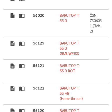
description
import_contacts
56020
BARUTOP T
ČSN
55 D
730605-
1 (Tab.
2)
description
import_contacts
56125
BARUTOP T
55 D
GRAUWEISS
description
import_contacts
56121
BARUTOP T
5
55 D ROT
description
import_contacts
56122
BARUTOP T
5
55 HB
(Herbstbraun)
description
import_contacts
56120
BARUTOP T
5