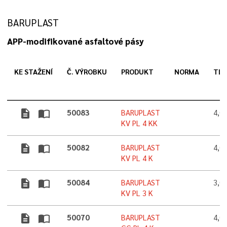
BARUPLAST
APP-modifikované asfaltové pásy
KE STAŽENÍ
Č. VÝROBKU
PRODUKT
NORMA
TL
description
import_contacts
50083
BARUPLAST
4,0
KV PL 4 KK
description
import_contacts
50082
BARUPLAST
4,0
KV PL 4 K
description
import_contacts
50084
BARUPLAST
3,0
KV PL 3 K
description
import_contacts
50070
BARUPLAST
4,0