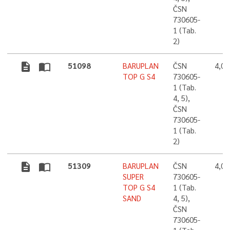
ČSN
730605-
1 (Tab.
2)
description
import_contacts
51098
BARUPLAN
ČSN
4,0
TOP G S4
730605-
1 (Tab.
4, 5),
ČSN
730605-
1 (Tab.
2)
description
import_contacts
51309
BARUPLAN
ČSN
4,0
SUPER
730605-
TOP G S4
1 (Tab.
SAND
4, 5),
ČSN
730605-