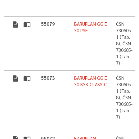
description
import_contacts
55079
BARUPLAN GG E
ČSN
30 PSF
730605-
1 (Tab.
8), ČSN
730605-
1 (Tab.
7)
description
import_contacts
55073
BARUPLAN GG E
ČSN
30 KSK CLASSIC
730605-
1 (Tab.
8), ČSN
730605-
1 (Tab.
7)
55072
BARUPLAN
ČSN