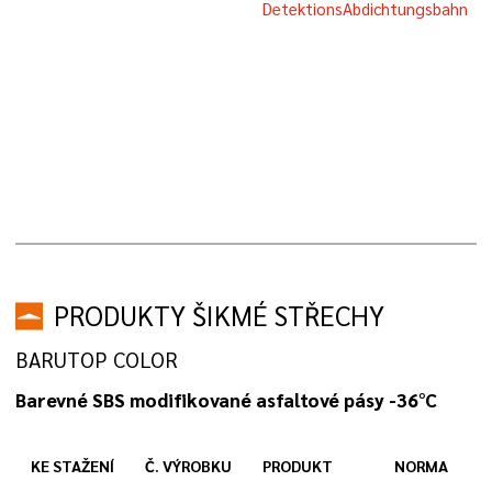
DetektionsAbdichtungsbahn
PRODUKTY ŠIKMÉ STŘECHY
BARUTOP COLOR
Barevné SBS modifikované asfaltové pásy -36°C
KE STAŽENÍ
Č. VÝROBKU
PRODUKT
NORMA
T