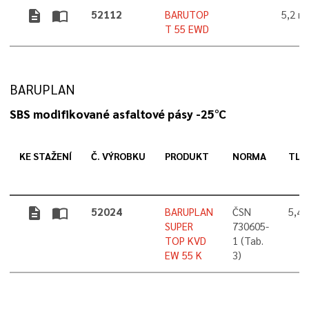
description
import_contacts
52112
BARUTOP
5,2 
T 55 EWD
BARUPLAN
SBS modifikované asfaltové pásy -25°C
KE STAŽENÍ
Č. VÝROBKU
PRODUKT
NORMA
TLO
description
import_contacts
52024
BARUPLAN
ČSN
5,4
SUPER
730605-
TOP KVD
1 (Tab.
EW 55 K
3)