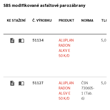
SBS modifikované asfaltové parozábrany
KE STAŽENÍ
Č. VÝROBKU
PRODUKT
NORMA
TLO
description
import_contacts
51134
ALUPLAN
5,0 
RADON
ALKV E
50 K/D
description
import_contacts
51127
ALUPLAN
ČSN
5,0 
RADON
730605-
ALGV E
1 (Tab.
50 K/D
6)