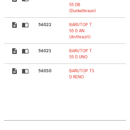
55 DB
(Dunkelbraun)
description
import_contacts
56022
BARUTOP T
5
55 D AN
(Anthrazit)
description
import_contacts
56021
BARUTOP T
5
55 D UNO
description
import_contacts
56030
BARUTOP TS
5
D RENO