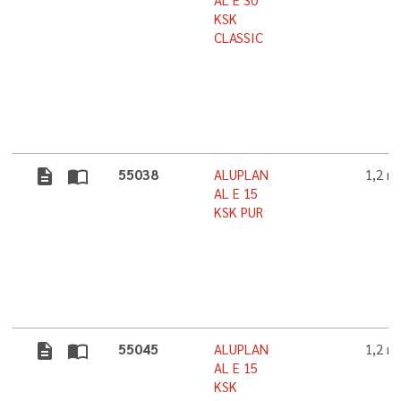
KSK
CLASSIC
description
import_contacts
55038
ALUPLAN
1,2 
AL E 15
KSK PUR
description
import_contacts
55045
ALUPLAN
1,2 
AL E 15
KSK