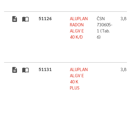
description
import_contacts
51126
ALUPLAN
ČSN
3,8 
RADON
730605-
ALGV E
1 (Tab.
40 K/D
6)
description
import_contacts
51131
ALUPLAN
3,8 
ALGV E
40 K
PLUS