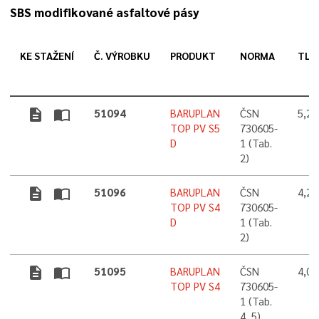
SBS modifikované asfaltové pásy
KE STAŽENÍ
Č. VÝROBKU
PRODUKT
NORMA
TLO
description
import_contacts
51094
BARUPLAN
ČSN
5,2
TOP PV S5
730605-
D
1 (Tab.
2)
description
import_contacts
51096
BARUPLAN
ČSN
4,2
TOP PV S4
730605-
D
1 (Tab.
2)
description
import_contacts
51095
BARUPLAN
ČSN
4,0
TOP PV S4
730605-
1 (Tab.
4, 5),