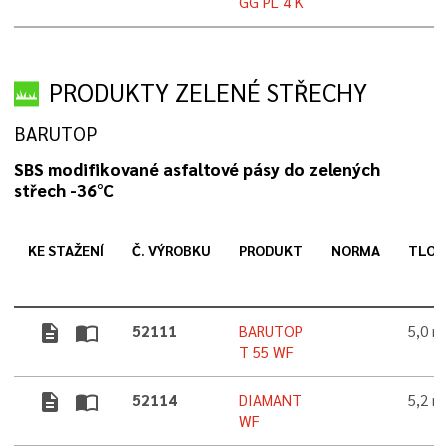
GG PL 4 K
PRODUKTY ZELENÉ STŘECHY
BARUTOP
SBS modifikované asfaltové pásy do zelených
střech -36°C
KE STAŽENÍ
Č. VÝROBKU
PRODUKT
NORMA
TLOU
description
import_contacts
52111
BARUTOP
5,0 
T 55 WF
description
import_contacts
52114
DIAMANT
5,2 
WF