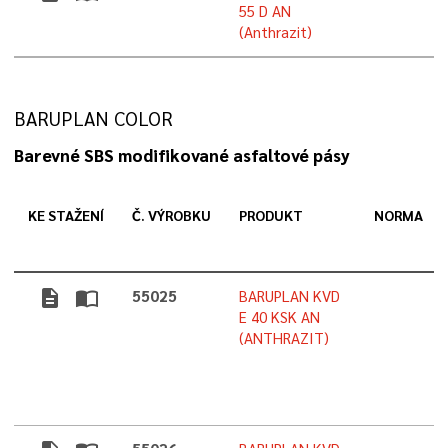
55 D AN
(Anthrazit)
BARUPLAN COLOR
Barevné SBS modifikované asfaltové pásy
KE STAŽENÍ
Č. VÝROBKU
PRODUKT
NORMA
description
import_contacts
55025
BARUPLAN KVD
E 40 KSK AN
(ANTHRAZIT)