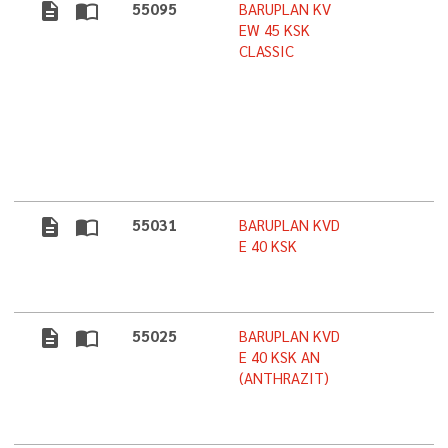
description
import_contacts
55095
BARUPLAN KV
EW 45 KSK
CLASSIC
description
import_contacts
55031
BARUPLAN KVD
E 40 KSK
description
import_contacts
55025
BARUPLAN KVD
E 40 KSK AN
(ANTHRAZIT)