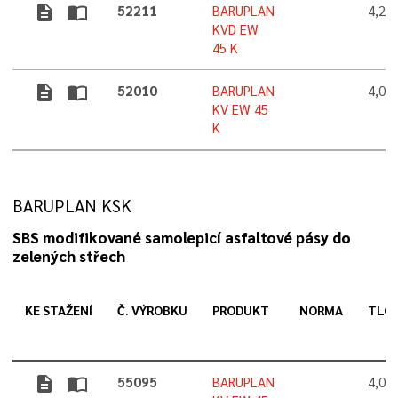
description
import_contacts
52211
BARUPLAN
4,2 
KVD EW
45 K
description
import_contacts
52010
BARUPLAN
4,0 
KV EW 45
K
BARUPLAN KSK
SBS modifikované samolepicí asfaltové pásy do
zelených střech
KE STAŽENÍ
Č. VÝROBKU
PRODUKT
NORMA
TLO
description
import_contacts
55095
BARUPLAN
4,0 