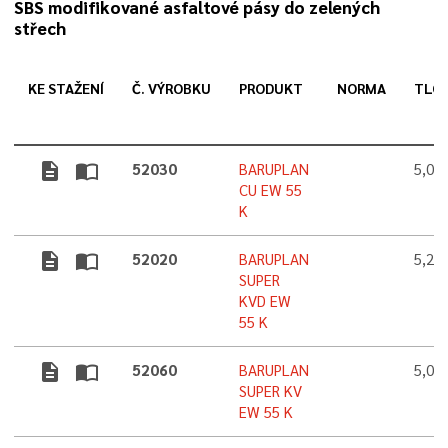
SBS modifikované asfaltové pásy do zelených
střech
KE STAŽENÍ
Č. VÝROBKU
PRODUKT
NORMA
TLO
description
import_contacts
52030
BARUPLAN
5,0
CU EW 55
K
description
import_contacts
52020
BARUPLAN
5,2
SUPER
KVD EW
55 K
description
import_contacts
52060
BARUPLAN
5,0 
SUPER KV
EW 55 K