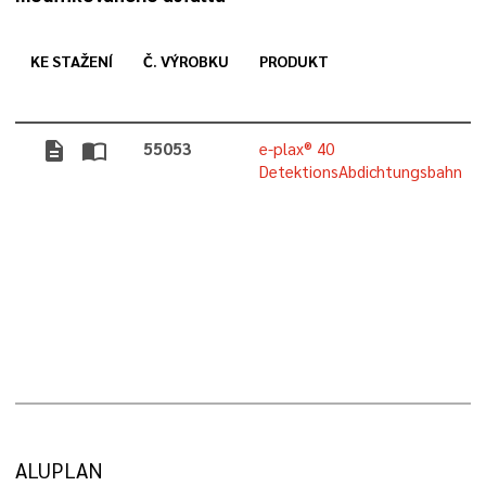
KE STAŽENÍ
Č. VÝROBKU
PRODUKT
description
import_contacts
55053
e-plax® 40
DetektionsAbdichtungsbahn
ALUPLAN