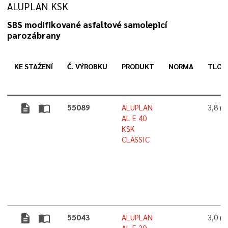
ALUPLAN KSK
SBS modifikované asfaltové samolepicí
parozábrany
KE STAŽENÍ
Č. VÝROBKU
PRODUKT
NORMA
TLOU
description
import_contacts
55089
ALUPLAN
3,8 
AL E 40
KSK
CLASSIC
description
import_contacts
55043
ALUPLAN
3,0 
AL E 30