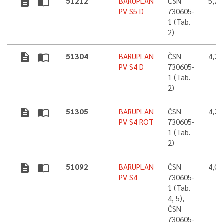
description
import_contacts
51212
BARUPLAN
ČSN
5,2
PV S5 D
730605-
1 (Tab.
2)
description
import_contacts
51304
BARUPLAN
ČSN
4,2
PV S4 D
730605-
1 (Tab.
2)
description
import_contacts
51305
BARUPLAN
ČSN
4,2
PV S4 ROT
730605-
1 (Tab.
2)
description
import_contacts
51092
BARUPLAN
ČSN
4,0
PV S4
730605-
1 (Tab.
4, 5),
ČSN
730605-