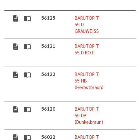
description
import_contacts
56125
BARUTOP T
5
55 D
GRAUWEISS
description
import_contacts
56121
BARUTOP T
5
55 D ROT
description
import_contacts
56122
BARUTOP T
5
55 HB
(Herbstbraun)
description
import_contacts
56120
BARUTOP T
5
55 DB
(Dunkelbraun)
description
import_contacts
56022
BARUTOP T
5