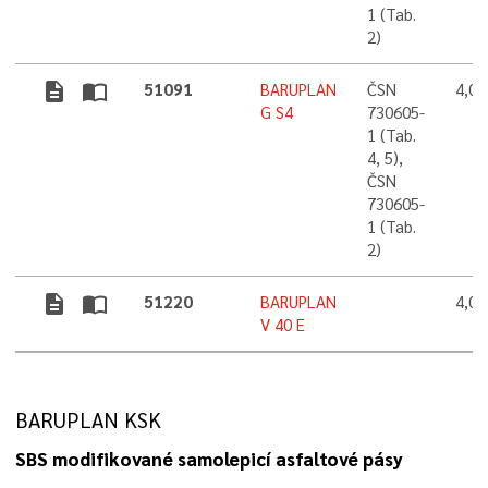
1 (Tab.
2)
description
import_contacts
51091
BARUPLAN
ČSN
4,0
G S4
730605-
1 (Tab.
4, 5),
ČSN
730605-
1 (Tab.
2)
description
import_contacts
51220
BARUPLAN
4,0
V 40 E
BARUPLAN KSK
SBS modifikované samolepicí asfaltové pásy