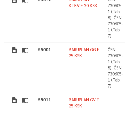
description
import_contacts
KTKV E 30 KSK
730605-
1 (Tab.
8), ČSN
730605-
1 (Tab.
7)
description
import_contacts
55001
BARUPLAN GG E
ČSN
25 KSK
730605-
1 (Tab.
8), ČSN
730605-
1 (Tab.
7)
description
import_contacts
55011
BARUPLAN GV E
25 KSK