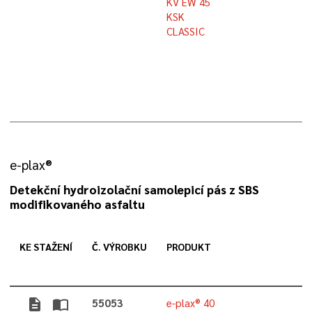
KV EW 45
KSK
CLASSIC
e-plax®
Detekční hydroizolační samolepicí pás z SBS
modifikovaného asfaltu
KE STAŽENÍ
Č. VÝROBKU
PRODUKT
description
import_contacts
55053
e-plax® 40