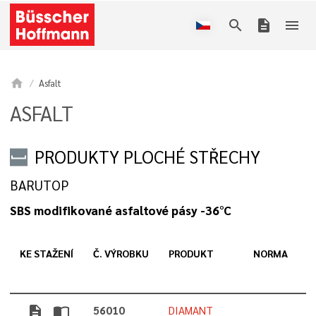
search
description
menu
home
Asfalt
ASFALT
PRODUKTY PLOCHÉ STŘECHY
BARUTOP
SBS modifikované asfaltové pásy -36°C
KE STAŽENÍ
Č. VÝROBKU
PRODUKT
NORMA
description
import_contacts
56010
DIAMANT