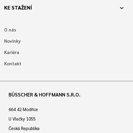
KE STAŽENÍ
expand_more
O nás
Novinky
Kariéra
Kontakt
BÜSSCHER & HOFFMANN S.R.O.
664 42 Modřice
U Vlečky 1055
Česká Republika