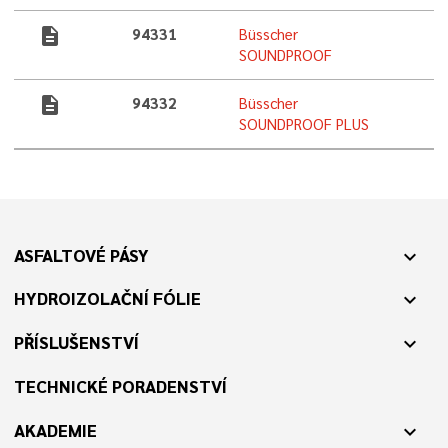
description
94331
Büsscher
SOUNDPROOF
description
94332
Büsscher
SOUNDPROOF PLUS
ASFALTOVÉ PÁSY
expand_more
HYDROIZOLAČNÍ FÓLIE
expand_more
PŘÍSLUŠENSTVÍ
expand_more
TECHNICKÉ PORADENSTVÍ
AKADEMIE
expand_more