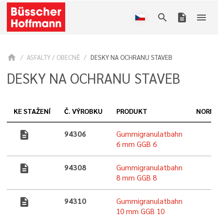
search
description
menu
home
ASFALTY / OBECNĚ
DESKY NA OCHRANU STAVEB
DESKY NA OCHRANU STAVEB
KE STAŽENÍ
Č. VÝROBKU
PRODUKT
NORM
description
94306
Gummigranulatbahn
6 mm GGB 6
description
94308
Gummigranulatbahn
8 mm GGB 8
description
94310
Gummigranulatbahn
10 mm GGB 10