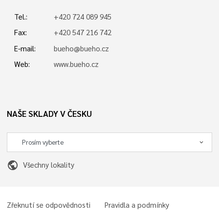
Tel.:
+420 724 089 945
Fax:
+420 547 216 742
E-mail:
bueho@bueho.cz
Web:
www.bueho.cz
NAŠE SKLADY V ČESKU
public
Všechny lokality
Zřeknutí se odpovědnosti
Pravidla a podmínky