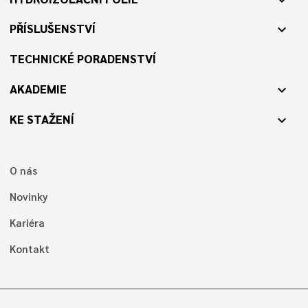
PŘÍSLUŠENSTVÍ
expand_more
TECHNICKÉ PORADENSTVÍ
AKADEMIE
expand_more
KE STAŽENÍ
expand_more
O nás
Novinky
Kariéra
Kontakt