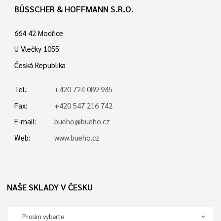
BÜSSCHER & HOFFMANN S.R.O.
664 42 Modřice
U Vlečky 1055
Česká Republika
Tel.:
+420 724 089 945
Fax:
+420 547 216 742
E-mail:
bueho@bueho.cz
Web:
www.bueho.cz
NAŠE SKLADY V ČESKU