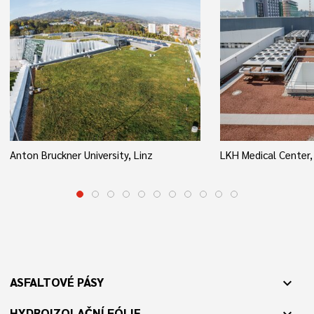
Anton Bruckner University, Linz
LKH Medical Center,
ASFALTOVÉ PÁSY
expand_more
HYDROIZOLAČNÍ FÓLIE
expand_more