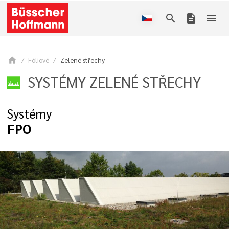
search
description
menu
home
Fóliové
Zelené střechy
SYSTÉMY ZELENÉ STŘECHY
Systémy
FPO