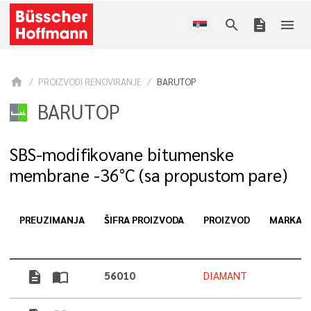
search
description
menu
home
PROIZVODI RENOVIRANJE
BARUTOP
BARUTOP
SBS-modifikovane bitumenske
membrane -36°C (sa propustom pare)
PREUZIMANJA
ŠIFRA PROIZVODA
PROIZVOD
MARKA
description
import_contacts
56010
DIAMANT