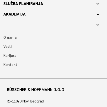
SLUŽBA PLANIRANJA
expand_more
AKADEMIJA
expand_more
expand_more
O nama
Vesti
Karijera
Kontakt
BÜSSCHER & HOFFMANN D.O.O
RS-11070 Novi Beograd