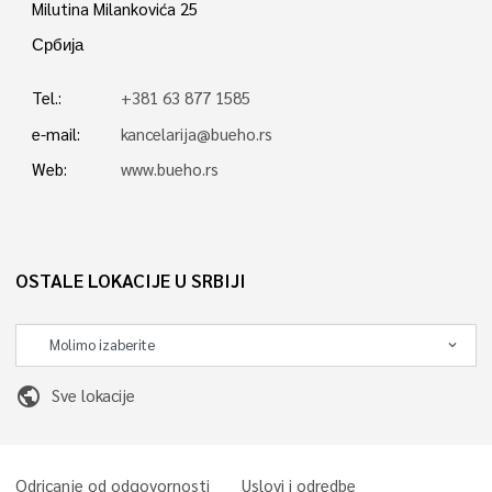
Milutina Milankovića 25
Србија
Tel.:
+381 63 877 1585
e-mail:
kancelarija@bueho.rs
Web:
www.bueho.rs
OSTALE LOKACIJE U SRBIJI
public
Sve lokacije
Odricanje od odgovornosti
Uslovi i odredbe