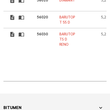
description
import_contacts
56010
DIAMANT
5,2
description
import_contacts
56020
BARUTOP
5,2
T 55 D
description
import_contacts
56030
BARUTOP
5,2
TS D
RENO
BITUMEN
expand_more