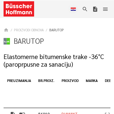
search
description
menu
home
PROIZVODI OBNOVA
BARUTOP
BARUTOP
Elastomerne bitumenske trake -36°C
(paroprpusne za sanaciju)
PREUZIMANJA
BR.PROIZ.
PROIZVOD
MARKA
DEBL