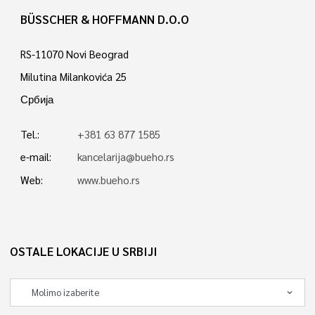
BÜSSCHER & HOFFMANN D.O.O
RS-11070 Novi Beograd
Milutina Milankovića 25
Србија
Tel.:
+381 63 877 1585
e-mail:
kancelarija@bueho.rs
Web:
www.bueho.rs
OSTALE LOKACIJE U SRBIJI