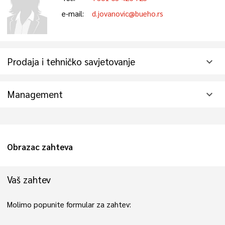
e-mail:
d.jovanovic@bueho.rs
Prodaja i tehničko savjetovanje
expand_more
Management
expand_more
Obrazac zahteva
Vaš zahtev
Molimo popunite formular za zahtev: