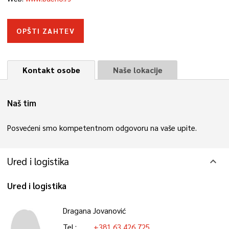
OPŠTI ZAHTEV
Kontakt osobe
Naše lokacije
Naš tim
Posvećeni smo kompetentnom odgovoru na vaše upite.
Ured i logistika
expand_more
Ured i logistika
Dragana Jovanović
Tel.:
+381 63 426 725