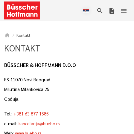
search
description
menu
home
Kontakt
KONTAKT
BÜSSCHER & HOFFMANN D.O.O
RS-11070 Novi Beograd
Milutina Milankovića 25
Србија
Tel.:
+381 63 877 1585
e-mail:
kancelarija@bueho.rs
Web:
www.bueho.rs