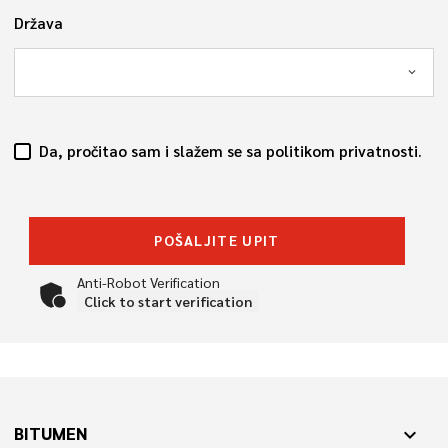
Država
Da, pročitao sam i slažem se sa politikom privatnosti.
POŠALJITE UPIT
Anti-Robot Verification
Click to start verification
BITUMEN
expand_more