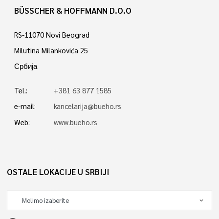
BÜSSCHER & HOFFMANN D.O.O
RS-11070 Novi Beograd
Milutina Milankovića 25
Србија
Tel.:
+381 63 877 1585
e-mail:
kancelarija@bueho.rs
Web:
www.bueho.rs
OSTALE LOKACIJE U SRBIJI