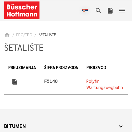
search
description
menu
home
FPO/TPO
ŠETALIŠTE
ŠETALIŠTE
PREUZIMANJA
ŠIFRA PROIZVODA
PROIZVOD
description
F5140
Polyfin
Wartungswegbahn
BITUMEN
expand_more