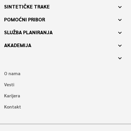
SINTETIČKE TRAKE
expand_more
POMOĆNI PRIBOR
expand_more
SLUŽBA PLANIRANJA
expand_more
AKADEMIJA
expand_more
expand_more
O nama
Vesti
Karijera
Kontakt