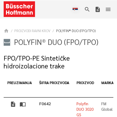
search
description
menu
home
PROIZVODI RAVNI KROV
POLYFIN® DUO (FPO/TPO)
POLYFIN® DUO (FPO/TPO)
FPO/TPO-PE Sintetičke
hidroizolacione trake
PREUZIMANJA
ŠIFRA PROIZVODA
PROIZVOD
MARKA
description
import_contacts
F0642
Polyfin
FM
DUO 3020
Global
GS