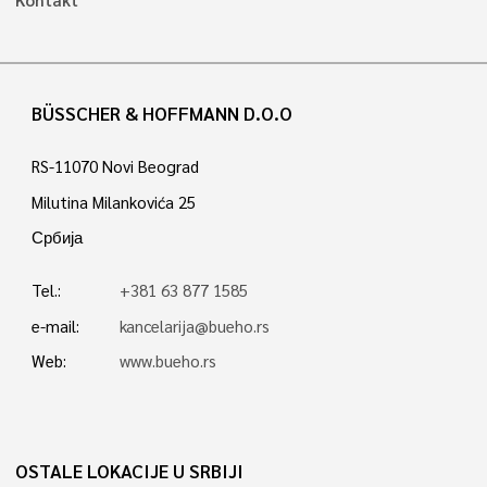
BÜSSCHER & HOFFMANN D.O.O
RS-11070 Novi Beograd
Milutina Milankovića 25
Србија
Tel.:
+381 63 877 1585
e-mail:
kancelarija@bueho.rs
Web:
www.bueho.rs
OSTALE LOKACIJE U SRBIJI