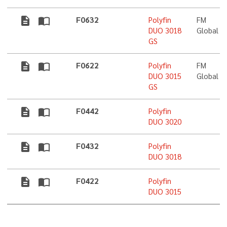
description
import_contacts
F0632
Polyfin
FM
DUO 3018
Global
GS
description
import_contacts
F0622
Polyfin
FM
DUO 3015
Global
GS
description
import_contacts
F0442
Polyfin
DUO 3020
description
import_contacts
F0432
Polyfin
DUO 3018
description
import_contacts
F0422
Polyfin
DUO 3015