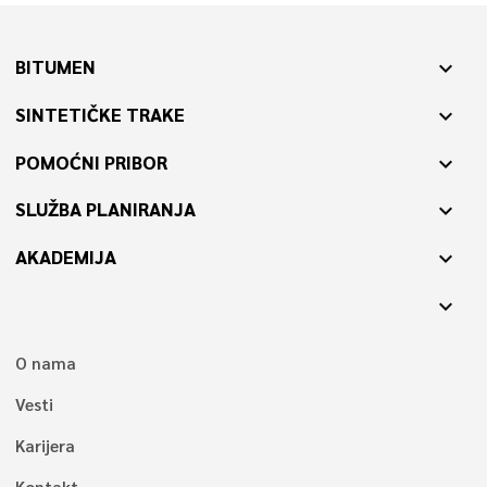
BITUMEN
expand_more
SINTETIČKE TRAKE
expand_more
POMOĆNI PRIBOR
expand_more
SLUŽBA PLANIRANJA
expand_more
AKADEMIJA
expand_more
expand_more
O nama
Vesti
Karijera
Kontakt