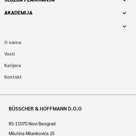
AKADEMIJA
expand_more
expand_more
O nama
Vesti
Karijera
Kontakt
BÜSSCHER & HOFFMANN D.O.O
RS-11070 Novi Beograd
Milutina Milankovića 25