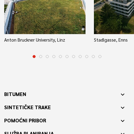
Anton Bruckner University, Linz
Stadlgasse, Enns
BITUMEN
expand_more
SINTETIČKE TRAKE
expand_more
POMOĆNI PRIBOR
expand_more
SLUŽBA PLANIRANJA
expand_more