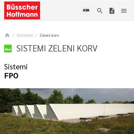
search
description
menu
home
Sintetički
Zeleni korv
SISTEMI ZELENI KORV
Sistemi
FPO