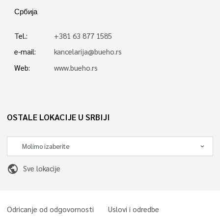
Србија
Tel.:
+381 63 877 1585
e-mail:
kancelarija@bueho.rs
Web:
www.bueho.rs
OSTALE LOKACIJE U SRBIJI
public
Sve lokacije
Odricanje od odgovornosti
Uslovi i odredbe