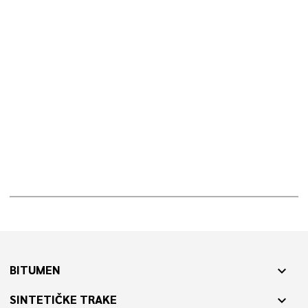
BITUMEN
expand_more
SINTETIČKE TRAKE
expand_more