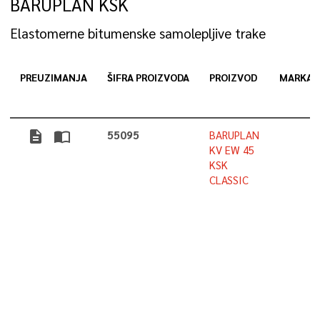
BARUPLAN KSK
Elastomerne bitumenske samolepljive trake
PREUZIMANJA
ŠIFRA PROIZVODA
PROIZVOD
MARKA
description
import_contacts
55095
BARUPLAN
KV EW 45
KSK
CLASSIC