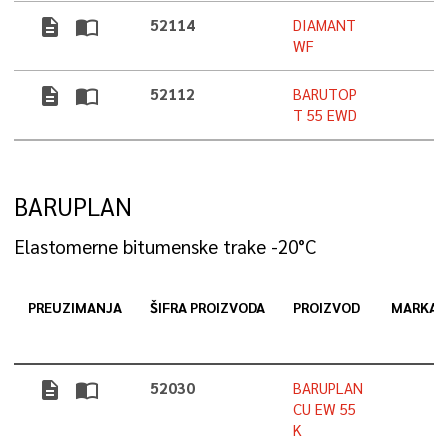
description
import_contacts
52114
DIAMANT
WF
description
import_contacts
52112
BARUTOP
T 55 EWD
BARUPLAN
Elastomerne bitumenske trake -20°C
PREUZIMANJA
ŠIFRA PROIZVODA
PROIZVOD
MARKA
description
import_contacts
52030
BARUPLAN
CU EW 55
K