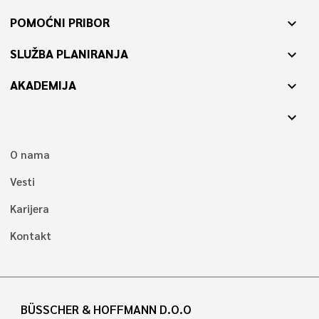
POMOĆNI PRIBOR
expand_more
SLUŽBA PLANIRANJA
expand_more
AKADEMIJA
expand_more
expand_more
O nama
Vesti
Karijera
Kontakt
BÜSSCHER & HOFFMANN D.O.O