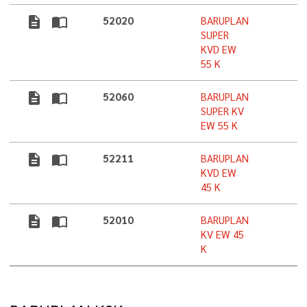
description
import_contacts
52020
BARUPLAN
SUPER
KVD EW
55 K
description
import_contacts
52060
BARUPLAN
SUPER KV
EW 55 K
description
import_contacts
52211
BARUPLAN
KVD EW
45 K
description
import_contacts
52010
BARUPLAN
KV EW 45
K