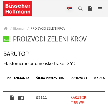
search
description
menu
home
Bitumen
PROIZVODI ZELENI KROV
PROIZVODI ZELENI KROV
BARUTOP
Elastomerne bitumenske trake -36°C
PREUZIMANJA
ŠIFRA PROIZVODA
PROIZVOD
MARKA
description
import_contacts
52111
BARUTOP
T 55 WF