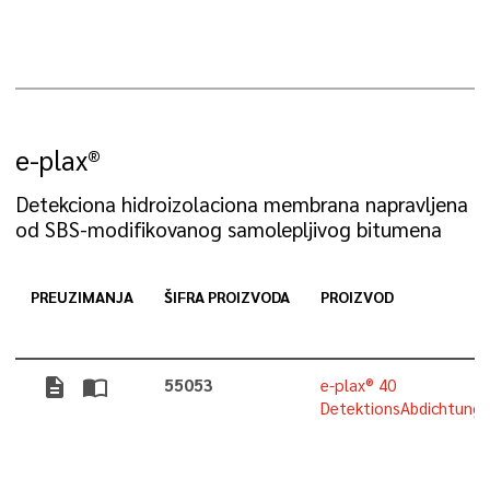
e-plax®
Detekciona hidroizolaciona membrana napravljena
od SBS-modifikovanog samolepljivog bitumena
PREUZIMANJA
ŠIFRA PROIZVODA
PROIZVOD
description
import_contacts
55053
e-plax® 40
DetektionsAbdichtung