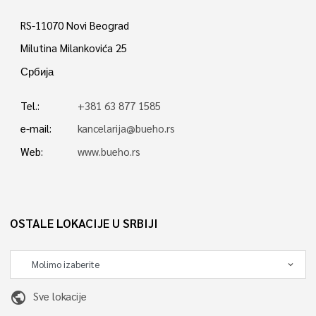
RS-11070 Novi Beograd
Milutina Milankovića 25
Србија
Tel.:
+381 63 877 1585
e-mail:
kancelarija@bueho.rs
Web:
www.bueho.rs
OSTALE LOKACIJE U SRBIJI
public
Sve lokacije